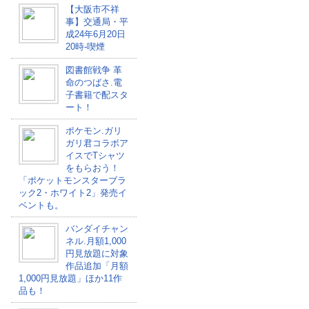
【大阪市不祥
事】交通局・平
成24年6月20日
20時-喫煙
図書館戦争 革
命のつばさ.電
子書籍で配スタ
ート！
ポケモン.ガリ
ガリ君コラボア
イスでTシャツ
をもらおう！
「ポケットモンスターブラ
ック2・ホワイト2」発売イ
ベントも。
バンダイチャン
ネル.月額1,000
円見放題に対象
作品追加「月額
1,000円見放題」ほか11作
品も！