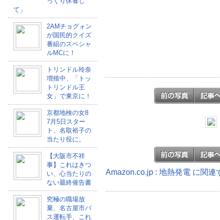
っくり休養し
て」
2AMチョグォン
が国民的クイズ
番組のスペシャ
ルMCに！
トリンドル玲奈
増殖中、「トッ
トリンドル王
女」で東京に！
京都地検の女8
7月5日スター
ト、名取裕子の
当たり役に。
【大阪市不祥
事】これはきつ
Amazon.co.jp : 地熱発電 に
い、心当たりの
ない最終催告書
究極の職場放
棄、名古屋市バ
ス運転手、これ