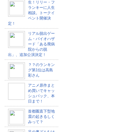
生！リリー・フ
ランキーに人生
相談。トークイ
ベント開催決
定！
リアル脱出ゲー
ム・バイオハザ
ード「ある廃病
院からの脱
出」、追加公演決定！
？？のランキン
グ第1位は高島
彩さん
アニメ原作まと
め買いでキャッ
シュバック、本
日まで！
首都圏直下型地
震の起きるしく
みって？
足の裏ズルむけ