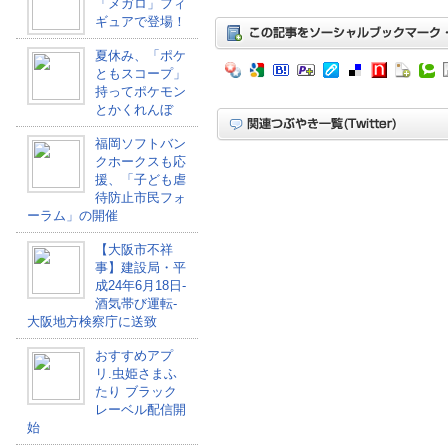
「メガロ」フィ
ギュアで登場！
夏休み、「ポケ
ともスコープ」
持ってポケモン
とかくれんぼ
福岡ソフトバン
クホークスも応
援、「子ども虐
待防止市民フォ
ーラム」の開催
【大阪市不祥
事】建設局・平
成24年6月18日-
酒気帯び運転-
大阪地方検察庁に送致
おすすめアプ
リ.虫姫さまふ
たり ブラック
レーベル配信開
始