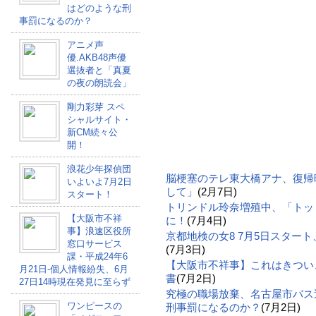
はどのような刑
事罰になるのか？
アニメ声
優.AKB48声優
選抜者と「真夏
の夜の朗読会」
剛力彩芽 スペ
シャルサイト・
新CM続々公
開！
浪花少年探偵団
脳梗塞のテレ東大橋アナ、復帰
いよいよ7月2日
して」
(2月7日)
スタート！
トリンドル玲奈増殖中、「トッ
【大阪市不祥
に！
(7月4日)
事】浪速区役所
京都地検の女8 7月5日スター
窓口サービス
(7月3日)
課・平成24年6
【大阪市不祥事】これはきつい
月21日-個人情報紛失、6月
書
(7月2日)
27日14時現在発見に至らず
究極の職場放棄、名古屋市バス
ワンピースの
刑事罰になるのか？
(7月2日)