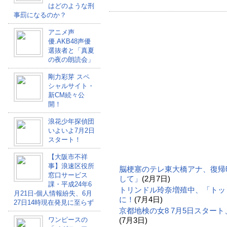
はどのような刑
事罰になるのか？
アニメ声
優.AKB48声優
選抜者と「真夏
の夜の朗読会」
剛力彩芽 スペ
シャルサイト・
新CM続々公
開！
浪花少年探偵団
いよいよ7月2日
スタート！
【大阪市不祥
事】浪速区役所
脳梗塞のテレ東大橋アナ、復帰
窓口サービス
して」
(2月7日)
課・平成24年6
トリンドル玲奈増殖中、「トッ
月21日-個人情報紛失、6月
に！
(7月4日)
27日14時現在発見に至らず
京都地検の女8 7月5日スター
ワンピースの
(7月3日)