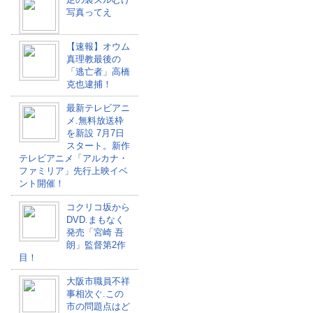
写真ってえ
【速報】オウム
真理教最後の
「逃亡者」高橋
克也逮捕！
最新テレビアニ
メ.無料放送枠
を新設 7月7日
スタート。新作
テレビアニメ「アルカナ・
ファミリア」先行上映イベ
ント開催！
コクリコ坂から
DVD.まもなく
発売「宮崎 吾
朗」監督第2作
目！
大阪市職員不祥
事相次ぐ.この
市の問題点はど