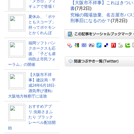
「メガロ」フィ
【大阪市不祥事】これはきつい
ギュアで登場！
書
(7月2日)
究極の職場放棄、名古屋市バス
夏休み、「ポケ
刑事罰になるのか？
(7月2日)
ともスコープ」
持ってポケモン
とかくれんぼ
福岡ソフトバン
クホークスも応
援、「子ども虐
待防止市民フォ
ーラム」の開催
【大阪市不祥
事】建設局・平
成24年6月18日-
酒気帯び運転-
大阪地方検察庁に送致
おすすめアプ
リ.虫姫さまふ
たり ブラック
レーベル配信開
始