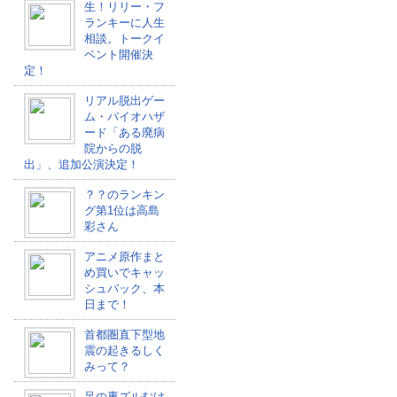
生！リリー・フ
ランキーに人生
相談。トークイ
ベント開催決
定！
リアル脱出ゲー
ム・バイオハザ
ード「ある廃病
院からの脱
出」、追加公演決定！
？？のランキン
グ第1位は高島
彩さん
アニメ原作まと
め買いでキャッ
シュバック、本
日まで！
首都圏直下型地
震の起きるしく
みって？
足の裏ズルむけ