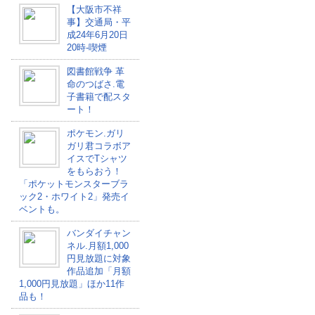
【大阪市不祥
事】交通局・平
成24年6月20日
20時-喫煙
図書館戦争 革
命のつばさ.電
子書籍で配スタ
ート！
ポケモン.ガリ
ガリ君コラボア
イスでTシャツ
をもらおう！
「ポケットモンスターブラ
ック2・ホワイト2」発売イ
ベントも。
バンダイチャン
ネル.月額1,000
円見放題に対象
作品追加「月額
1,000円見放題」ほか11作
品も！