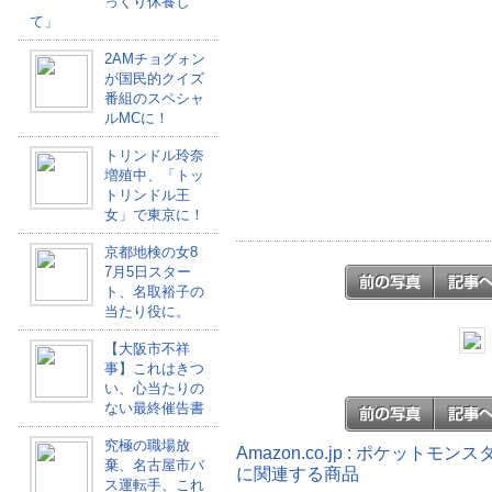
っくり休養し
て」
2AMチョグォン
が国民的クイズ
番組のスペシャ
ルMCに！
トリンドル玲奈
増殖中、「トッ
トリンドル王
女」で東京に！
京都地検の女8
7月5日スター
ト、名取裕子の
当たり役に。
【大阪市不祥
事】これはきつ
い、心当たりの
ない最終催告書
究極の職場放
Amazon.co.jp : ポケット
棄、名古屋市バ
に関連する商品
ス運転手、これ