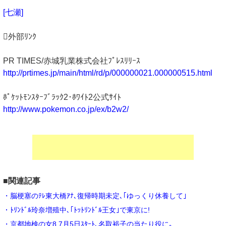
[七瀬]
外部ﾘﾝｸ
PR TIMES/赤城乳業株式会社ﾌﾟﾚｽﾘﾘｰｽ
http://prtimes.jp/main/html/rd/p/000000021.000000515.html
ﾎﾟｹｯﾄﾓﾝｽﾀｰﾌﾞﾗｯｸ2･ﾎﾜｲﾄ2公式ｻｲﾄ
http://www.pokemon.co.jp/ex/b2w2/
■関連記事
・脳梗塞のﾃﾚ東大橋ｱﾅ､復帰時期未定､｢ゆっくり休養して｣
・ﾄﾘﾝﾄﾞﾙ玲奈増殖中､｢ﾄｯﾄﾘﾝﾄﾞﾙ王女｣で東京に!
・京都地検の女8 7月5日ｽﾀｰﾄ､名取裕子の当たり役に｡