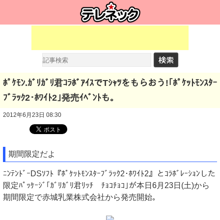
ﾎﾟｹﾓﾝ.ｶﾞﾘｶﾞﾘ君ｺﾗﾎﾞｱｲｽでTｼｬﾂをもらおう!｢ﾎﾟｹｯﾄﾓﾝｽﾀｰ
ﾌﾞﾗｯｸ2･ﾎﾜｲﾄ2｣発売ｲﾍﾞﾝﾄも｡
2012年6月23日 08:30
期間限定だよ
ﾆﾝﾃﾝﾄﾞｰDSｿﾌﾄ『ﾎﾟｹｯﾄﾓﾝｽﾀｰﾌﾞﾗｯｸ2･ﾎﾜｲﾄ2』とｺﾗﾎﾞﾚｰｼｮﾝした
限定ﾊﾟｯｹｰｼﾞ｢ｶﾞﾘｶﾞﾘ君ﾘｯﾁ ﾁｮｺﾁｮｺ｣が本日6月23日(土)から
期間限定で赤城乳業株式会社から発売開始｡