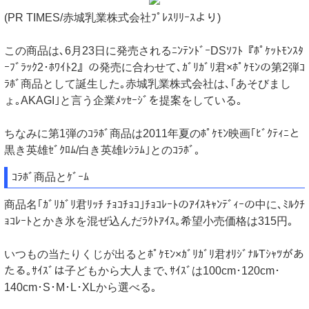
(PR TIMES/赤城乳業株式会社ﾌﾟﾚｽﾘﾘｰｽより)
この商品は､6月23日に発売されるﾆﾝﾃﾝﾄﾞｰDSｿﾌﾄ『ﾎﾟｹｯﾄﾓﾝｽﾀ
ｰﾌﾞﾗｯｸ2･ﾎﾜｲﾄ2』の発売に合わせて､ｶﾞﾘｶﾞﾘ君×ﾎﾟｹﾓﾝの第2弾ｺ
ﾗﾎﾞ商品として誕生した｡赤城乳業株式会社は､｢あそびまし
ょ｡AKAGI｣と言う企業ﾒｯｾｰｼﾞを提案をしている｡
ちなみに第1弾のｺﾗﾎﾞ商品は2011年夏のﾎﾟｹﾓﾝ映画｢ﾋﾞｸﾃｨﾆと
黒き英雄ｾﾞｸﾛﾑ/白き英雄ﾚｼﾗﾑ｣とのｺﾗﾎﾞ｡
ｺﾗﾎﾞ商品とｹﾞｰﾑ
商品名｢ｶﾞﾘｶﾞﾘ君ﾘｯﾁ ﾁｮｺﾁｮｺ｣ﾁｮｺﾚｰﾄのｱｲｽｷｬﾝﾃﾞｨｰの中に､ﾐﾙｸﾁ
ｮｺﾚｰﾄとかき氷を混ぜ込んだﾗｸﾄｱｲｽ｡希望小売価格は315円｡
いつもの当たりくじが出るとﾎﾟｹﾓﾝ×ｶﾞﾘｶﾞﾘ君ｵﾘｼﾞﾅﾙTｼｬﾂがあ
たる｡ｻｲｽﾞは子どもから大人まで､ｻｲｽﾞは100cm･120cm･
140cm･S･M･L･XLから選べる｡