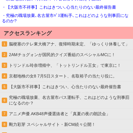
・【大阪市不祥事】これはきつい､心当たりのない最終催告書
・究極の職場放棄､名古屋市ﾊﾞｽ運転手､これはどのような刑事罰にな
るのか?
アクセスランキング
脳梗塞のテレ東大橋アナ、復帰時期未定、「ゆっくり休養して」
1
2AMチョグォンが国民的クイズ番組のスペシャルMCに！
2
トリンドル玲奈増殖中、「トットリンドル王女」で東京に！
3
京都地検の女8 7月5日スタート、名取裕子の当たり役に。
4
【大阪市不祥事】これはきつい、心当たりのない最終催告書
5
究極の職場放棄、名古屋市バス運転手、これはどのような刑事罰
6
になるのか？
アニメ声優.AKB48声優選抜者と「真夏の夜の朗読会」
7
剛力彩芽 スペシャルサイト・新CM続々公開！
8