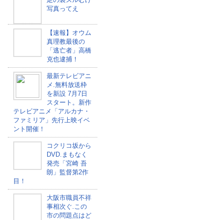
写真ってえ
【速報】オウム
真理教最後の
「逃亡者」高橋
克也逮捕！
最新テレビアニ
メ.無料放送枠
を新設 7月7日
スタート。新作
テレビアニメ「アルカナ・
ファミリア」先行上映イベ
ント開催！
コクリコ坂から
DVD.まもなく
発売「宮崎 吾
朗」監督第2作
目！
大阪市職員不祥
事相次ぐ.この
市の問題点はど