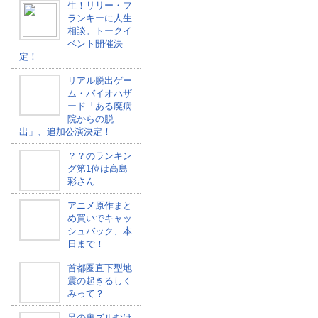
生！リリー・フ
ランキーに人生
相談。トークイ
ベント開催決
定！
リアル脱出ゲー
ム・バイオハザ
ード「ある廃病
院からの脱
出」、追加公演決定！
？？のランキン
グ第1位は高島
彩さん
アニメ原作まと
め買いでキャッ
シュバック、本
日まで！
首都圏直下型地
震の起きるしく
みって？
足の裏ズルむけ