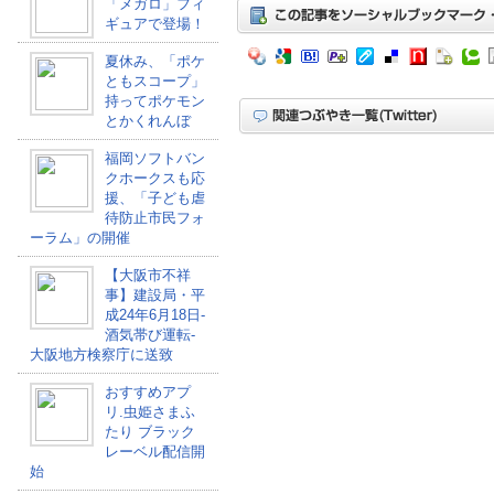
「メガロ」フィ
ギュアで登場！
夏休み、「ポケ
ともスコープ」
持ってポケモン
とかくれんぼ
福岡ソフトバン
クホークスも応
援、「子ども虐
待防止市民フォ
ーラム」の開催
【大阪市不祥
事】建設局・平
成24年6月18日-
酒気帯び運転-
大阪地方検察庁に送致
おすすめアプ
リ.虫姫さまふ
たり ブラック
レーベル配信開
始