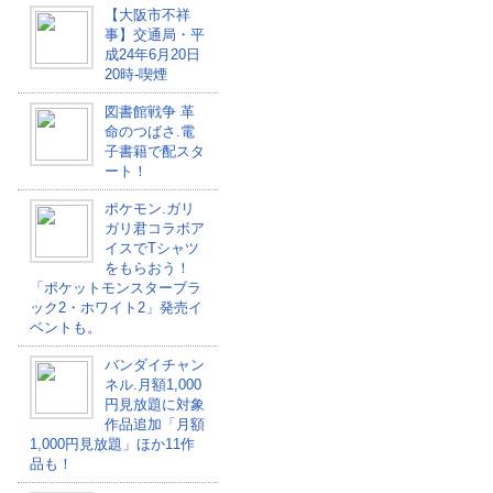
【大阪市不祥
事】交通局・平
成24年6月20日
20時-喫煙
図書館戦争 革
命のつばさ.電
子書籍で配スタ
ート！
ポケモン.ガリ
ガリ君コラボア
イスでTシャツ
をもらおう！
「ポケットモンスターブラ
ック2・ホワイト2」発売イ
ベントも。
バンダイチャン
ネル.月額1,000
円見放題に対象
作品追加「月額
1,000円見放題」ほか11作
品も！