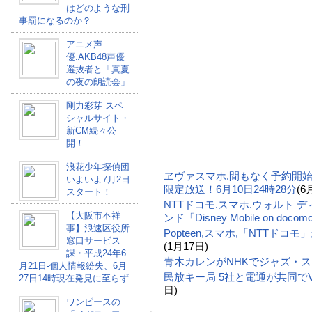
はどのような刑
事罰になるのか？
アニメ声
優.AKB48声優
選抜者と「真夏
の夜の朗読会」
剛力彩芽 スペ
シャルサイト・
新CM続々公
開！
浪花少年探偵団
ヱヴァスマホ.間もなく予約開
いよいよ7月2日
限定放送！6月10日24時28分
(6
スタート！
NTTドコモ.スマホ.ウォルト 
【大阪市不祥
ンド「Disney Mobile on docom
事】浪速区役所
Popteen,スマホ,「NTTド
窓口サービス
(1月17日)
課・平成24年6
青木カレンがNHKでジャズ・
月21日-個人情報紛失、6月
民放キー局 5社と電通が共同で
27日14時現在発見に至らず
日)
ワンピースの