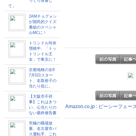
っくり休養し
て」
2AMチョグォン
が国民的クイズ
番組のスペシャ
ルMCに！
トリンドル玲奈
増殖中、「トッ
トリンドル王
女」で東京に！
京都地検の女8
7月5日スター
ト、名取裕子の
当たり役に。
【大阪市不祥
事】これはきつ
Amazon.co.jp : ピーシー
い、心当たりの
ない最終催告書
究極の職場放
棄、名古屋市バ
ス運転手、これ