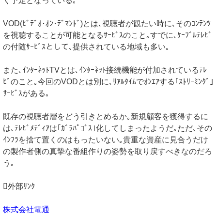
く予定となっている｡
VOD(ﾋﾞﾃﾞｵ･ｵﾝ･ﾃﾞﾏﾝﾄﾞ)とは､視聴者が観たい時に､そのｺﾝﾃﾝﾂ
を視聴することが可能となるｻｰﾋﾞｽのこと｡すでに､ｹｰﾌﾞﾙﾃﾚﾋﾞ
の付随ｻｰﾋﾞｽとして､提供されている地域も多い｡
また､ｲﾝﾀｰﾈｯﾄTVとは､ｲﾝﾀｰﾈｯﾄ接続機能が付加されているﾃﾚ
ﾋﾞのこと｡今回のVODとは別に､ﾘｱﾙﾀｲﾑでｵﾝｴｱする｢ｽﾄﾘｰﾐﾝｸﾞ｣
ｻｰﾋﾞｽがある｡
既存の視聴者層をどう引きとめるか｡新規顧客を獲得するに
は､ﾃﾚﾋﾞﾒﾃﾞｨｱは｢ｶﾞﾗﾊﾟｺﾞｽ｣化してしまったようだ｡ただ､その
ｲﾝﾌﾗを捨て置くのはもったいない｡貴重な資産に見合うだけ
の製作者側の真摯な番組作りの姿勢を取り戻すべきなのだろ
う｡
外部ﾘﾝｸ
株式会社電通