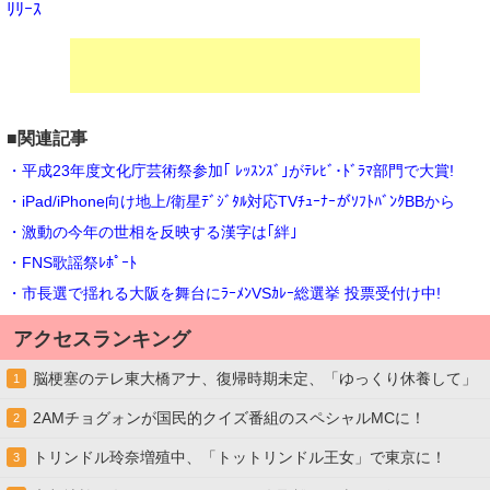
ﾘﾘｰｽ
■関連記事
・平成23年度文化庁芸術祭参加｢ ﾚｯｽﾝｽﾞ｣がﾃﾚﾋﾞ･ﾄﾞﾗﾏ部門で大賞!
・iPad/iPhone向け地上/衛星ﾃﾞｼﾞﾀﾙ対応TVﾁｭｰﾅｰがｿﾌﾄﾊﾞﾝｸBBから
・激動の今年の世相を反映する漢字は｢絆｣
・FNS歌謡祭ﾚﾎﾟｰﾄ
・市長選で揺れる大阪を舞台にﾗｰﾒﾝVSｶﾚｰ総選挙 投票受付け中!
アクセスランキング
脳梗塞のテレ東大橋アナ、復帰時期未定、「ゆっくり休養して」
1
2AMチョグォンが国民的クイズ番組のスペシャルMCに！
2
トリンドル玲奈増殖中、「トットリンドル王女」で東京に！
3