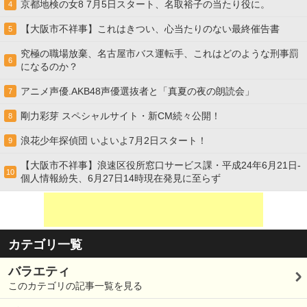
京都地検の女8 7月5日スタート、名取裕子の当たり役に。
4
【大阪市不祥事】これはきつい、心当たりのない最終催告書
5
究極の職場放棄、名古屋市バス運転手、これはどのような刑事罰
6
になるのか？
アニメ声優.AKB48声優選抜者と「真夏の夜の朗読会」
7
剛力彩芽 スペシャルサイト・新CM続々公開！
8
浪花少年探偵団 いよいよ7月2日スタート！
9
【大阪市不祥事】浪速区役所窓口サービス課・平成24年6月21日-
10
個人情報紛失、6月27日14時現在発見に至らず
カテゴリ一覧
バラエティ
このカテゴリの記事一覧を見る