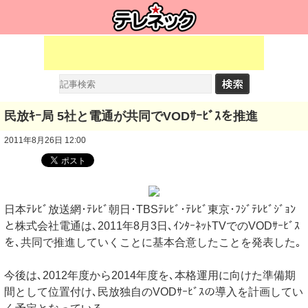
民放ｷｰ局 5社と電通が共同でVODｻｰﾋﾞｽを推進
2011年8月26日 12:00
日本ﾃﾚﾋﾞ放送網･ﾃﾚﾋﾞ朝日･TBSﾃﾚﾋﾞ･ﾃﾚﾋﾞ東京･ﾌｼﾞﾃﾚﾋﾞｼﾞｮﾝ
と株式会社電通は､2011年8月3日､ｲﾝﾀｰﾈｯﾄTVでのVODｻｰﾋﾞｽ
を､共同で推進していくことに基本合意したことを発表した｡
今後は､2012年度から2014年度を､本格運用に向けた準備期
間として位置付け､民放独自のVODｻｰﾋﾞｽの導入を計画してい