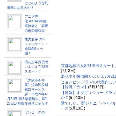
はどのような刑
事罰になるのか？
アニメ声
優.AKB48声優
選抜者と「真夏
の夜の朗読会」
剛力彩芽 スペ
シャルサイト・
新CM続々公
開！
浪花少年探偵団
京都地検の女8 7月5日スター
いよいよ7月2日
(7月3日)
スタート！
浪花少年探偵団 いよいよ7月2
【大阪市不祥
ヒョンビン.ドラマの代表作に
事】浪速区役所
【韓流ドラマ】
(5月19日)
窓口サービス
【速報】オダギリジョー.ドラ
課・平成24年6
か？
(5月13日)
月21日-個人情報紛失、6月
愛でした。 関ジャニ「パパドル
27日14時現在発見に至らず
ース
(5月13日)
ワンピースの