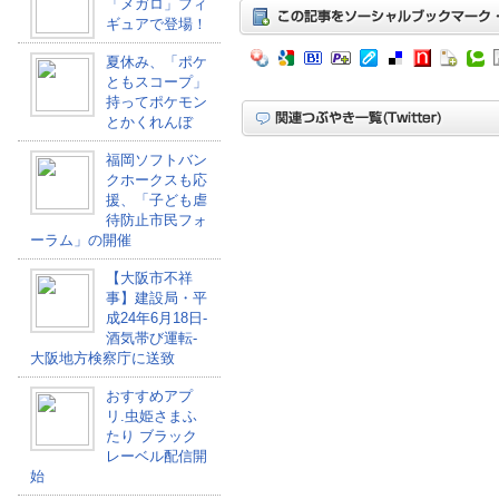
「メガロ」フィ
ギュアで登場！
夏休み、「ポケ
ともスコープ」
持ってポケモン
とかくれんぼ
福岡ソフトバン
クホークスも応
援、「子ども虐
待防止市民フォ
ーラム」の開催
【大阪市不祥
事】建設局・平
成24年6月18日-
酒気帯び運転-
大阪地方検察庁に送致
おすすめアプ
リ.虫姫さまふ
たり ブラック
レーベル配信開
始