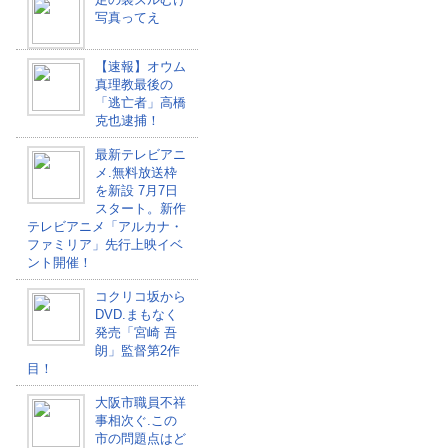
写真ってえ
【速報】オウム
真理教最後の
「逃亡者」高橋
克也逮捕！
最新テレビアニ
メ.無料放送枠
を新設 7月7日
スタート。新作
テレビアニメ「アルカナ・
ファミリア」先行上映イベ
ント開催！
コクリコ坂から
DVD.まもなく
発売「宮崎 吾
朗」監督第2作
目！
大阪市職員不祥
事相次ぐ.この
市の問題点はど