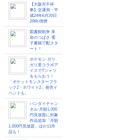
【大阪市不祥
事】交通局・平
成24年6月20日
20時-喫煙
図書館戦争 革
命のつばさ.電
子書籍で配スタ
ート！
ポケモン.ガリ
ガリ君コラボア
イスでTシャツ
をもらおう！
「ポケットモンスターブラ
ック2・ホワイト2」発売イ
ベントも。
バンダイチャン
ネル.月額1,000
円見放題に対象
作品追加「月額
1,000円見放題」ほか11作
品も！