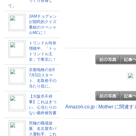
っくり休養し
て」
2AMチョグォン
が国民的クイズ
番組のスペシャ
ルMCに！
トリンドル玲奈
増殖中、「トッ
トリンドル王
女」で東京に！
京都地検の女8
7月5日スター
ト、名取裕子の
当たり役に。
【大阪市不祥
事】これはきつ
Amazon.co.jp : Mother に関
い、心当たりの
ない最終催告書
究極の職場放
棄、名古屋市バ
ス運転手、これ