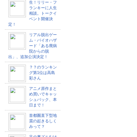
生！リリー・フ
ランキーに人生
相談。トークイ
ベント開催決
定！
リアル脱出ゲー
ム・バイオハザ
ード「ある廃病
院からの脱
出」、追加公演決定！
？？のランキン
グ第1位は高島
彩さん
アニメ原作まと
め買いでキャッ
シュバック、本
日まで！
首都圏直下型地
震の起きるしく
みって？
足の裏ズルむけ