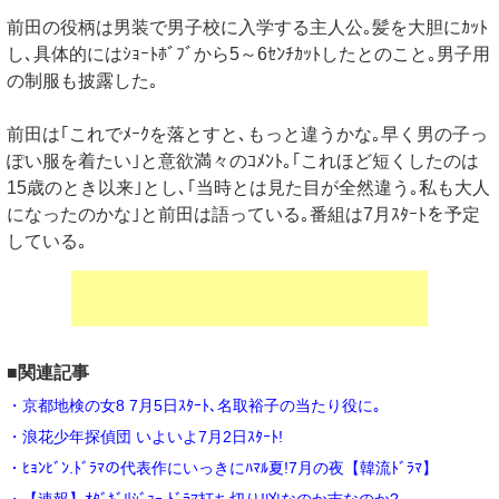
前田の役柄は男装で男子校に入学する主人公｡髪を大胆にｶｯﾄ
し､具体的にはｼｮｰﾄﾎﾞﾌﾞから5～6ｾﾝﾁｶｯﾄしたとのこと｡男子用
の制服も披露した｡
前田は｢これでﾒｰｸを落とすと､もっと違うかな｡早く男の子っ
ぽい服を着たい｣と意欲満々のｺﾒﾝﾄ｡｢これほど短くしたのは
15歳のとき以来｣とし､｢当時とは見た目が全然違う｡私も大人
になったのかな｣と前田は語っている｡番組は7月ｽﾀｰﾄを予定
している｡
■関連記事
・京都地検の女8 7月5日ｽﾀｰﾄ､名取裕子の当たり役に｡
・浪花少年探偵団 いよいよ7月2日ｽﾀｰﾄ!
・ﾋｮﾝﾋﾞﾝ.ﾄﾞﾗﾏの代表作にいっきにﾊﾏﾙ夏!7月の夜【韓流ﾄﾞﾗﾏ】