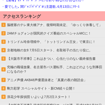
・【速報】ｵﾀﾞｷﾞﾘｼﾞｮｰ.ﾄﾞﾗﾏ打ち切り!凶なのか吉なのか?
・愛でした｡ 関ｼﾞｬﾆ｢ﾊﾟﾊﾟﾄﾞﾙ!｣主題歌､6月13日にﾘﾘｰｽ
アクセスランキング
脳梗塞のテレ東大橋アナ、復帰時期未定、「ゆっくり休養して」
1
2AMチョグォンが国民的クイズ番組のスペシャルMCに！
2
トリンドル玲奈増殖中、「トットリンドル王女」で東京に！
3
京都地検の女8 7月5日スタート、名取裕子の当たり役に。
4
【大阪市不祥事】これはきつい、心当たりのない最終催告書
5
究極の職場放棄、名古屋市バス運転手、これはどのような刑事罰
6
になるのか？
アニメ声優.AKB48声優選抜者と「真夏の夜の朗読会」
7
剛力彩芽 スペシャルサイト・新CM続々公開！
8
浪花少年探偵団 いよいよ7月2日スタート！
9