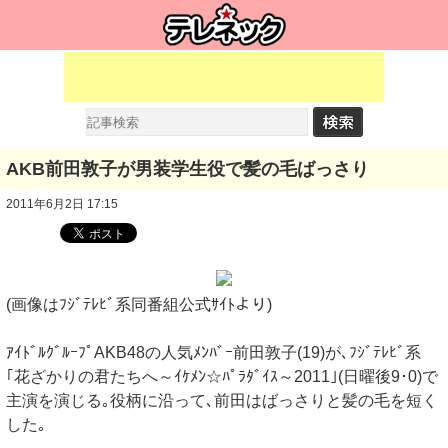
AKB前田敦子が男装学生役で髪の毛ばっさり
2011年6月2日 17:15
(画像はﾌｼﾞﾃﾚﾋﾞ系同番組公式ｻｲﾄより)
ｱｲﾄﾞﾙｸﾞﾙｰﾌﾟAKB48の人気ﾒﾝﾊﾞｰ前田敦子(19)が､ﾌｼﾞﾃﾚﾋﾞ系
｢花ざかりの君たちへ～ｲｹﾒﾝ☆ﾊﾟﾗﾀﾞｲｽ～2011｣(日曜後9･0)で
主演を演じる｡役柄に沿って､前田はばっさりと髪の毛を短く
した｡