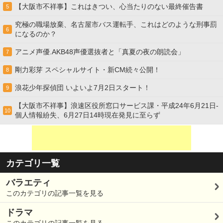
【大阪市不祥事】これはきつい、心当たりのない最終催告書
5
究極の職場放棄、名古屋市バス運転手、これはどのような刑事罰
6
になるのか？
アニメ声優.AKB48声優選抜者と「真夏の夜の朗読会」
7
剛力彩芽 スペシャルサイト・新CM続々公開！
8
浪花少年探偵団 いよいよ7月2日スタート！
9
【大阪市不祥事】浪速区役所窓口サービス課・平成24年6月21日-
10
個人情報紛失、6月27日14時現在発見に至らず
カテゴリ一覧
バラエティ
このカテゴリの記事一覧を見る
ドラマ