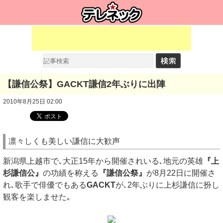
【謙信公祭】GACKT謙信2年ぶりに出陣
2010年8月25日 02:00
凛々しくも美しい謙信に大歓声
新潟県上越市で､大正15年から開催されいる､地元の英雄
『上
杉謙信公』
の功績を称える
『謙信公祭』
が8月22日に開催さ
れ､歌手で俳優でもある
GACKT
が､2年ぶりに上杉謙信に扮し
観客を楽しませた｡