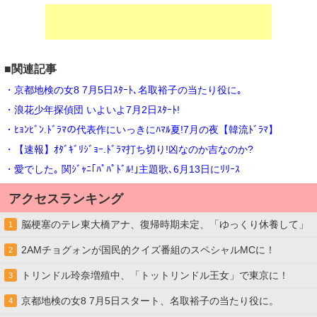
■関連記事
・京都地検の女8 7月5日ｽﾀｰﾄ､名取裕子の当たり役に｡
・浪花少年探偵団 いよいよ7月2日ｽﾀｰﾄ!
・ﾋｮﾝﾋﾞﾝ.ﾄﾞﾗﾏの代表作にいっきにﾊﾏﾙ夏!7月の夜【韓流ﾄﾞﾗﾏ】
・【速報】ｵﾀﾞｷﾞﾘｼﾞｮｰ.ﾄﾞﾗﾏ打ち切り!凶なのか吉なのか?
・愛でした｡ 関ｼﾞｬﾆ｢ﾊﾟﾊﾟﾄﾞﾙ!｣主題歌､6月13日にﾘﾘｰｽ
アクセスランキング
脳梗塞のテレ東大橋アナ、復帰時期未定、「ゆっくり休養して」
1
2AMチョグォンが国民的クイズ番組のスペシャルMCに！
2
トリンドル玲奈増殖中、「トットリンドル王女」で東京に！
3
京都地検の女8 7月5日スタート、名取裕子の当たり役に。
4