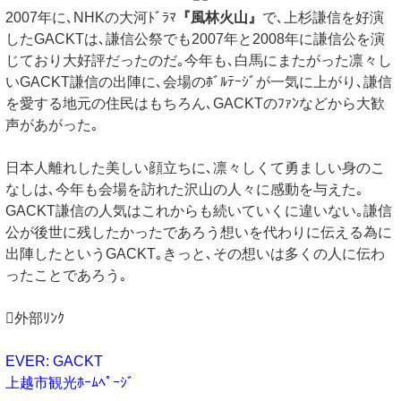
2007年に､NHKの大河ﾄﾞﾗﾏ
『風林火山』
で､上杉謙信を好演
したGACKTは､謙信公祭でも2007年と2008年に謙信公を演
じており大好評だったのだ｡今年も､白馬にまたがった凛々し
いGACKT謙信の出陣に､会場のﾎﾞﾙﾃｰｼﾞが一気に上がり､謙信
を愛する地元の住民はもちろん､GACKTのﾌｧﾝなどから大歓
声があがった｡
日本人離れした美しい顔立ちに､凛々しくて勇ましい身のこ
なしは､今年も会場を訪れた沢山の人々に感動を与えた｡
GACKT謙信の人気はこれからも続いていくに違いない｡謙信
公が後世に残したかったであろう想いを代わりに伝える為に
出陣したというGACKT｡きっと､その想いは多くの人に伝わ
ったことであろう｡
外部ﾘﾝｸ
EVER: GACKT
上越市観光ﾎｰﾑﾍﾟｰｼﾞ