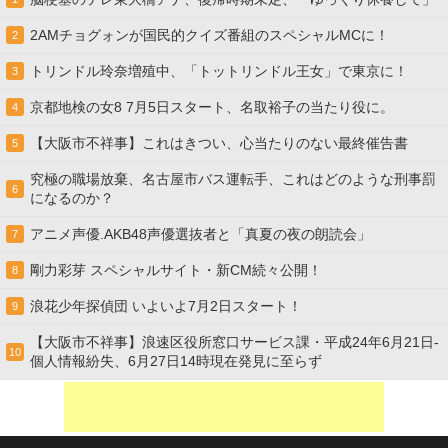
2AMチョグォンが国民的クイズ番組のスペシャルMCに！
2
トリンドル玲奈増殖中、「トットリンドル王女」で東京に！
3
京都地検の女8 7月5日スタート、名取裕子の当たり役に。
4
【大阪市不祥事】これはきつい、心当たりのない最終催告書
5
究極の職場放棄、名古屋市バス運転手、これはどのような刑事罰
6
になるのか？
アニメ声優.AKB48声優選抜者と「真夏の夜の朗読会」
7
剛力彩芽 スペシャルサイト・新CM続々公開！
8
浪花少年探偵団 いよいよ7月2日スタート！
9
【大阪市不祥事】浪速区役所窓口サービス課・平成24年6月21日-
10
個人情報紛失、6月27日14時現在発見に至らず