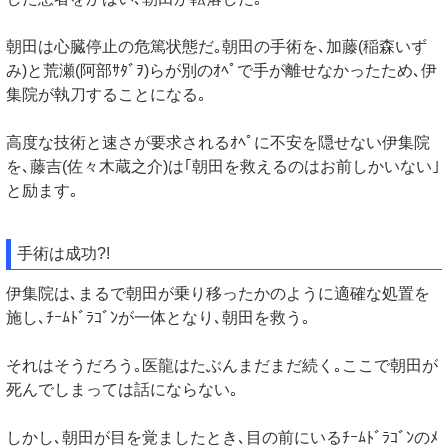
朝田は心臓停止の危篤状態だ｡朝田の手術を､加藤(稲森いず
み)と荒瀬(阿部ｻﾀﾞｦ)らが別のｵﾍﾟで手が離せなかったため､伊
集院が執刀することになる｡
高度な技術と速さが要求されるｵﾍﾟに不安を隠せない伊集院
を､藤吉(佐々木蔵之介)は｢朝田を救えるのはお前しかいない｣
と励ます｡
手術は成功?!
伊集院は､まるで朝田が乗り移ったかのように適確な処置を
施し､ﾁｰﾑﾄﾞﾗｺﾞﾝが一体となり､朝田を救う｡
それはそうだろう｡医龍はたぶんまだまだ続く｡ここで朝田が
死んでしまっては話にならない｡
しかし､朝田が目を覚ましたとき､目の前にいるﾁｰﾑﾄﾞﾗｺﾞﾝのﾒ