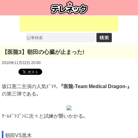
【医龍3】朝田の心臓が止まった!
2010年11月22日 20:00
坂口憲二主演の人気ﾄﾞﾗﾏ､
『医龍-Team Medical Dragon-』
の第三弾である｡
ﾁｰﾑﾄﾞﾗｺﾞﾝに次々と試練が襲いかかる｡
朝田VS黒木