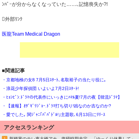
ﾝﾊﾞｰが分からなくなっていた……､記憶喪失か?!
外部ﾘﾝｸ
医龍Team Medical Dragon
■関連記事
・京都地検の女8 7月5日ｽﾀｰﾄ､名取裕子の当たり役に｡
・浪花少年探偵団 いよいよ7月2日ｽﾀｰﾄ!
・ﾋｮﾝﾋﾞﾝ.ﾄﾞﾗﾏの代表作にいっきにﾊﾏﾙ夏!7月の夜【韓流ﾄﾞﾗﾏ】
・【速報】ｵﾀﾞｷﾞﾘｼﾞｮｰ.ﾄﾞﾗﾏ打ち切り!凶なのか吉なのか?
・愛でした｡ 関ｼﾞｬﾆ｢ﾊﾟﾊﾟﾄﾞﾙ!｣主題歌､6月13日にﾘﾘｰｽ
アクセスランキング
脳梗塞のテレ東大橋アナ、復帰時期未定、「ゆっくり休養して」
1