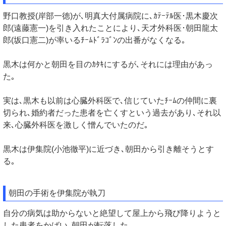
野口教授(岸部一徳)が､明真大付属病院に､ｶﾃｰﾃﾙ医･黒木慶次
郎(遠藤憲一)を引き入れたことにより､天才外科医･朝田龍太
郎(坂口憲二)が率いるﾁｰﾑﾄﾞﾗｺﾞﾝの出番がなくなる｡
黒木は何かと朝田を目のｶﾀｷにするが､それには理由があっ
た｡
実は､黒木も以前は心臓外科医で､信じていたﾁｰﾑの仲間に裏
切られ､婚約者だった患者を亡くすという過去があり､それ以
来､心臓外科医を激しく憎んでいたのだ｡
黒木は伊集院(小池徹平)に近づき､朝田から引き離そうとす
る｡
朝田の手術を伊集院が執刀
自分の病気は助からないと絶望して屋上から飛び降りようと
した患者をかばい､朝田が転落した｡