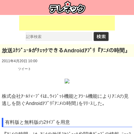
放送ｽｹｼﾞｭｰﾙがﾁｪｯｸできるAndroidｱﾌﾟﾘ『ｱﾆﾒの時間』
2011年4月20日 10:00
ツイート
株式会社ｱｰﾙﾃｨｰﾌﾞｲは､ｳｨｼﾞｯﾄ機能とｱﾗｰﾑ機能によりｱﾆﾒの見
逃しを防ぐAndroidｱﾌﾟﾘ｢ｱﾆﾒの時間｣をﾘﾘｰｽした｡
有料版と無料版の2ﾀｲﾌﾟを用意