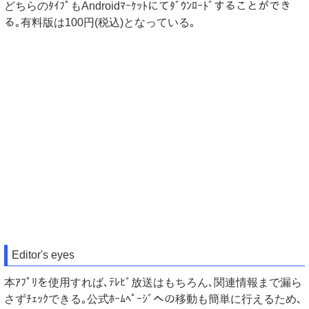
どちらのﾀｲﾌﾟもAndroidﾏｰｹｯﾄにてﾀﾞｳﾝﾛｰﾄﾞすることができ
る｡有料版は100円(税込)となっている｡
Editor's eyes
本ｱﾌﾟﾘを使用すれば､ﾃﾚﾋﾞ放送はもちろん､関連情報まで漏ら
さずﾁｪｯｸできる｡公式ﾎｰﾑﾍﾟｰｼﾞへの移動も簡単に行えるため､