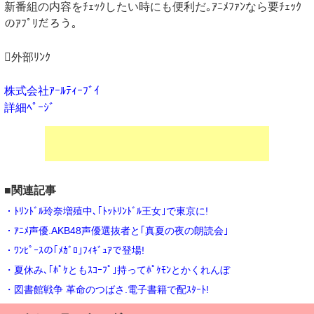
新番組の内容をﾁｪｯｸしたい時にも便利だ｡ｱﾆﾒﾌｧﾝなら要ﾁｪｯｸ
のｱﾌﾟﾘだろう｡
外部ﾘﾝｸ
株式会社ｱｰﾙﾃｨｰﾌﾞｲ
詳細ﾍﾟｰｼﾞ
■関連記事
・ﾄﾘﾝﾄﾞﾙ玲奈増殖中､｢ﾄｯﾄﾘﾝﾄﾞﾙ王女｣で東京に!
・ｱﾆﾒ声優.AKB48声優選抜者と｢真夏の夜の朗読会｣
・ﾜﾝﾋﾟｰｽの｢ﾒｶﾞﾛ｣ﾌｨｷﾞｭｱで登場!
・夏休み､｢ﾎﾟｹともｽｺｰﾌﾟ｣持ってﾎﾟｹﾓﾝとかくれんぼ
・図書館戦争 革命のつばさ.電子書籍で配ｽﾀｰﾄ!