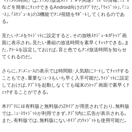
『ｱﾆﾒの時間』は､ｱﾆﾒの放送ｽｹｼﾞｭｰﾙや関連ｸﾞｯｽﾞの情報､ﾆｭｰｽ
などを簡単にﾁｪｯｸできるAndroid向けのｱﾌﾟﾘだ｡｢ｳｨｼﾞｯﾄ｣､｢ﾆｭ
ｰｽ｣､｢ｽｹｼﾞｭｰﾙ｣の3機能でｱﾆﾒ視聴をｻﾎﾟｰﾄしてくれるのであ
る｡
見たいｱﾆﾒをｳｨｼﾞｯﾄに設定すると､その放映ｽｹｼﾞｭｰﾙがﾄｯﾌﾟ画
面に表示され､見たい番組の放送時間を素早くﾁｪｯｸできる｡ま
た､ｱﾗｰﾑを設定しておけば､音と色でもｱﾆﾒ放送時間を知らせ
てくれるのだ｡
さらに､ｱﾆﾒﾆｭｰｽの表示では時間順･人気順にｿｰﾄしてﾁｪｯｸする
こともでき､重要なﾆｭｰｽもいち早く入手可能だ｡ｳｨｼﾞｯﾄに設定
しておけば､ｱﾌﾟﾘを起動しなくても端末のﾄｯﾌﾟ画面で素早くﾁ
ｪｯｸすることができる｡
本ｱﾌﾟﾘには有料版と無料版の2ﾀｲﾌﾟが用意されており､無料版
では､ﾆｭｰｽｳｨｼﾞｯﾄが利用できず､ｱﾌﾟﾘ内に広告が表示される｡
また､有料版では､無料版にないﾀｲﾌﾟのｳｨｼﾞｯﾄも使用可能だ｡