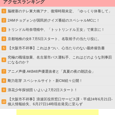
アクセスランキング
脳梗塞のテレ東大橋アナ、復帰時期未定、「ゆっくり休養して」
1
2AMチョグォンが国民的クイズ番組のスペシャルMCに！
2
トリンドル玲奈増殖中、「トットリンドル王女」で東京に！
3
京都地検の女8 7月5日スタート、名取裕子の当たり役に。
4
【大阪市不祥事】これはきつい、心当たりのない最終催告書
5
究極の職場放棄、名古屋市バス運転手、これはどのような刑事罰
6
になるのか？
アニメ声優.AKB48声優選抜者と「真夏の夜の朗読会」
7
剛力彩芽 スペシャルサイト・新CM続々公開！
8
浪花少年探偵団 いよいよ7月2日スタート！
9
【大阪市不祥事】浪速区役所窓口サービス課・平成24年6月21日-
10
個人情報紛失、6月27日14時現在発見に至らず