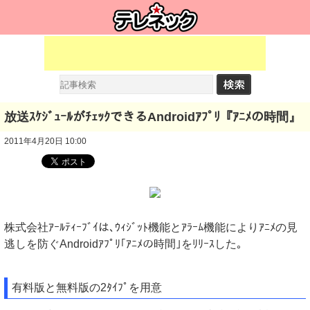
放送ｽｹｼﾞｭｰﾙがﾁｪｯｸできるAndroidｱﾌﾟﾘ『ｱﾆﾒの時間』
2011年4月20日 10:00
株式会社ｱｰﾙﾃｨｰﾌﾞｲは､ｳｨｼﾞｯﾄ機能とｱﾗｰﾑ機能によりｱﾆﾒの見
逃しを防ぐAndroidｱﾌﾟﾘ｢ｱﾆﾒの時間｣をﾘﾘｰｽした｡
有料版と無料版の2ﾀｲﾌﾟを用意