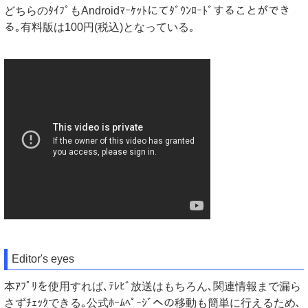
どちらのﾀｲﾌﾟもAndroidﾏｰｹｯﾄにてﾀﾞｳﾝﾛｰﾄﾞすることができ
る｡有料版は100円(税込)となっている｡
Editor's eyes
本ｱﾌﾟﾘを使用すれば､ﾃﾚﾋﾞ放送はもちろん､関連情報まで漏ら
さずﾁｪｯｸできる｡公式ﾎｰﾑﾍﾟｰｼﾞへの移動も簡単に行えるため､