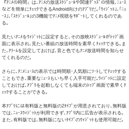
『ｱﾆﾒの時間』は､ｱﾆﾒの放送ｽｹｼﾞｭｰﾙや関連ｸﾞｯｽﾞの情報､ﾆｭｰｽ
などを簡単にﾁｪｯｸできるAndroid向けのｱﾌﾟﾘだ｡｢ｳｨｼﾞｯﾄ｣､｢ﾆｭ
ｰｽ｣､｢ｽｹｼﾞｭｰﾙ｣の3機能でｱﾆﾒ視聴をｻﾎﾟｰﾄしてくれるのであ
る｡
見たいｱﾆﾒをｳｨｼﾞｯﾄに設定すると､その放映ｽｹｼﾞｭｰﾙがﾄｯﾌﾟ画
面に表示され､見たい番組の放送時間を素早くﾁｪｯｸできる｡ま
た､ｱﾗｰﾑを設定しておけば､音と色でもｱﾆﾒ放送時間を知らせ
てくれるのだ｡
さらに､ｱﾆﾒﾆｭｰｽの表示では時間順･人気順にｿｰﾄしてﾁｪｯｸする
こともでき､重要なﾆｭｰｽもいち早く入手可能だ｡ｳｨｼﾞｯﾄに設定
しておけば､ｱﾌﾟﾘを起動しなくても端末のﾄｯﾌﾟ画面で素早くﾁ
ｪｯｸすることができる｡
本ｱﾌﾟﾘには有料版と無料版の2ﾀｲﾌﾟが用意されており､無料版
では､ﾆｭｰｽｳｨｼﾞｯﾄが利用できず､ｱﾌﾟﾘ内に広告が表示される｡
また､有料版では､無料版にないﾀｲﾌﾟのｳｨｼﾞｯﾄも使用可能だ｡