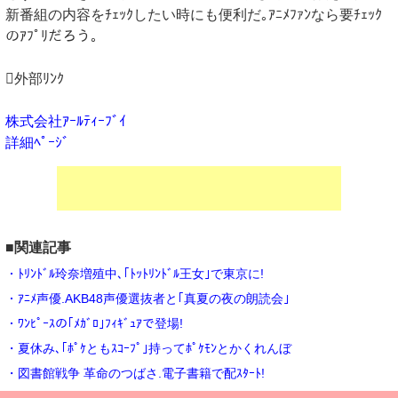
新番組の内容をﾁｪｯｸしたい時にも便利だ｡ｱﾆﾒﾌｧﾝなら要ﾁｪｯｸ
のｱﾌﾟﾘだろう｡
外部ﾘﾝｸ
株式会社ｱｰﾙﾃｨｰﾌﾞｲ
詳細ﾍﾟｰｼﾞ
■関連記事
・ﾄﾘﾝﾄﾞﾙ玲奈増殖中､｢ﾄｯﾄﾘﾝﾄﾞﾙ王女｣で東京に!
・ｱﾆﾒ声優.AKB48声優選抜者と｢真夏の夜の朗読会｣
・ﾜﾝﾋﾟｰｽの｢ﾒｶﾞﾛ｣ﾌｨｷﾞｭｱで登場!
・夏休み､｢ﾎﾟｹともｽｺｰﾌﾟ｣持ってﾎﾟｹﾓﾝとかくれんぼ
・図書館戦争 革命のつばさ.電子書籍で配ｽﾀｰﾄ!