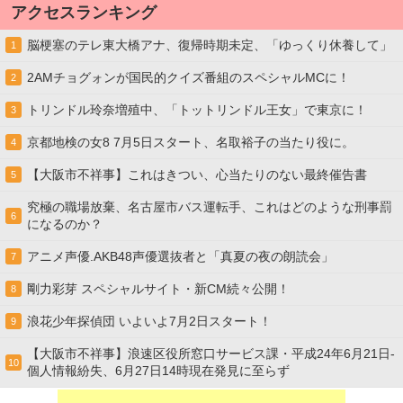
アクセスランキング
脳梗塞のテレ東大橋アナ、復帰時期未定、「ゆっくり休養して」
1
2AMチョグォンが国民的クイズ番組のスペシャルMCに！
2
トリンドル玲奈増殖中、「トットリンドル王女」で東京に！
3
京都地検の女8 7月5日スタート、名取裕子の当たり役に。
4
【大阪市不祥事】これはきつい、心当たりのない最終催告書
5
究極の職場放棄、名古屋市バス運転手、これはどのような刑事罰
6
になるのか？
アニメ声優.AKB48声優選抜者と「真夏の夜の朗読会」
7
剛力彩芽 スペシャルサイト・新CM続々公開！
8
浪花少年探偵団 いよいよ7月2日スタート！
9
【大阪市不祥事】浪速区役所窓口サービス課・平成24年6月21日-
10
個人情報紛失、6月27日14時現在発見に至らず