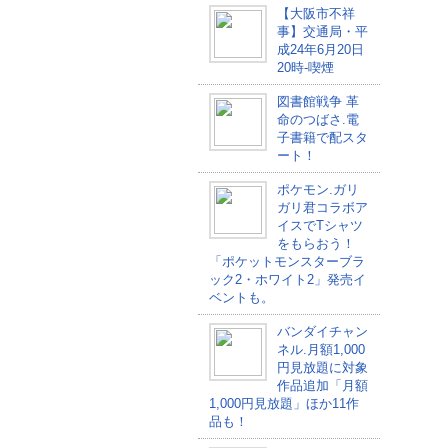
【大阪市不祥
事】交通局・平
成24年6月20日
20時-喫煙
図書館戦争 革
命のつばさ.電
子書籍で配スタ
ート！
ポケモン.ガリ
ガリ君コラボア
イスでTシャツ
をもらおう！
「ポケットモンスターブラ
ック2・ホワイト2」発売イ
ベントも。
バンダイチャン
ネル.月額1,000
円見放題に対象
作品追加「月額
1,000円見放題」ほか11作
品も！