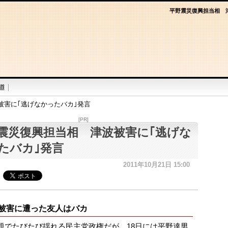
平野震災復興担当相 
被害に｢逃げなかったバカ｣発言
[PR]
震災復興担当相 津波被害に｢逃げな
たバカ｣発言
2011年10月21日 15:00
被害に遭った友人はバカ
題でたびたび揺れる民主党政権だが、18日には平野達男