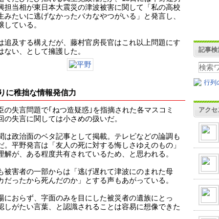
興担当相が東日本大震災の津波被害に関して「私の高校
生みたいに逃げなかったバカなやつがいる」と発言し、
醸している。
は追及する構えだが、藤村官房長官はこれ以上問題にす
記事検
はない、として擁護した。
りに稚拙な情報発信力
アクセ
臣の失言問題で｢ねつ造疑惑｣を指摘された各マスコミ
回の失言に関しては小さめの扱いだ。
聞は政治面のベタ記事として掲載。テレビなどの論調も
だ。平野発言は「友人の死に対する悔しさゆえのもの」
理解が、ある程度共有されているため、と思われる。
も被害者の一部からは「逃げ遅れて津波にのまれた母
カだったから死んだのか」とする声もあがっている。
場におらず、字面のみを目にした被災者の遺族にとっ
認しがたい言葉、と認識されることは容易に想像できた
。