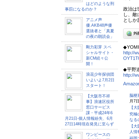
はどのような刑
政治は
事罰になるのか？
し、敵
アニメ声
としか
優.AKB48声優
選抜者と「真夏
の夜の朗読会」
剛力彩芽 スペ
◆YOMI
シャルサイト・
http://
新CM続々公
OYT1T0
開！
◆平野
浪花少年探偵団
http://w
いよいよ7月2日
Amazo
スタート！
脳梗
【大阪市不祥
月7日
事】浪速区役所
窓口サービス
【大
課・平成24年6
究極
月21日-個人情報紛失、6月
なる
27日14時現在発見に至らず
【大
人情
ワンピースの
福岡