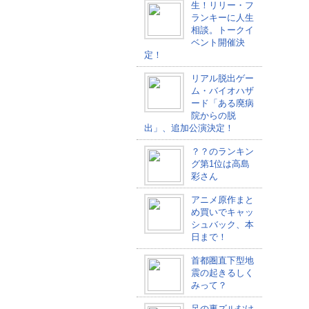
生！リリー・フ
ランキーに人生
相談。トークイ
ベント開催決
定！
リアル脱出ゲー
ム・バイオハザ
ード「ある廃病
院からの脱
出」、追加公演決定！
？？のランキン
グ第1位は高島
彩さん
アニメ原作まと
め買いでキャッ
シュバック、本
日まで！
首都圏直下型地
震の起きるしく
みって？
足の裏ズルむけ