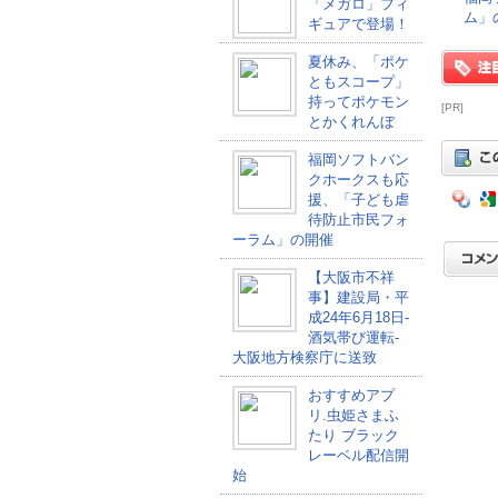
「メガロ」フィ
ム」
ギュアで登場！
夏休み、「ポケ
ともスコープ」
持ってポケモン
[PR]
とかくれんぼ
福岡ソフトバン
クホークスも応
援、「子ども虐
待防止市民フォ
ーラム」の開催
【大阪市不祥
事】建設局・平
成24年6月18日-
酒気帯び運転-
大阪地方検察庁に送致
おすすめアプ
リ.虫姫さまふ
たり ブラック
レーベル配信開
始