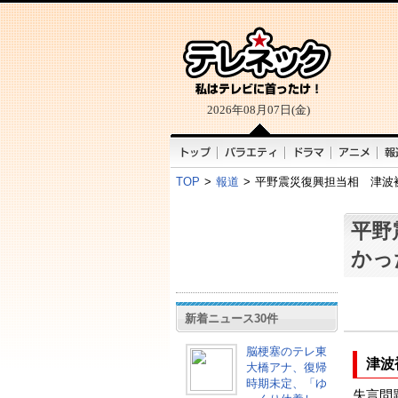
2026年08月07日(金)
TOP
>
報道
>
平野震災復興担当相 津波
平野
かっ
新着ニュース30件
脳梗塞のテレ東
津波
大橋アナ、復帰
時期未定、「ゆ
失言問