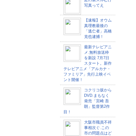
写真ってえ
【速報】オウム
真理教最後の
「逃亡者」高橋
克也逮捕！
最新テレビアニ
メ.無料放送枠
を新設 7月7日
スタート。新作
テレビアニメ「アルカナ・
ファミリア」先行上映イベ
ント開催！
コクリコ坂から
DVD.まもなく
発売「宮崎 吾
朗」監督第2作
目！
大阪市職員不祥
事相次ぐ.この
市の問題点はど