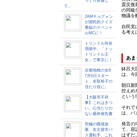
っくり休養し
震災復
て」
の同級
物議を
2AMチョグォン
が国民的クイズ
自民党
番組のスペシャ
る考え
ルMCに！
トリンドル玲奈
増殖中、「トッ
トリンドル王
あま
女」で東京に！
鉢呂大
京都地検の女8
は、今
7月5日スター
ト、名取裕子の
朝日新
当たり役に。
控えめ
という
【大阪市不祥
事】これはきつ
それで
い、心当たりの
は、バ
ない最終催告書
発言の
究極の職場放
て、容
棄、名古屋市バ
はずだ
ス運転手、これ