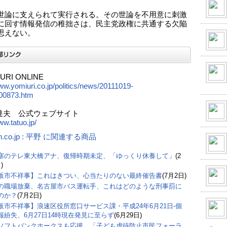
世論に支えられて実行される。その世論を不用意に刺激
に回す情報発信の稚拙さは、民主党政権に共通する欠陥
思えない。
URI ONLINE
www.yomiuri.co.jp/politics/news/20111019-
0873.htm
達夫 公式ウェブサイト
ww.tatuo.jp/
n.co.jp : 平野 に関連する商品
塞のテレ東大橋アナ、復帰時期未定、「ゆっくり休養して」
(2
)
阪市不祥事】これはきつい、心当たりのない最終催告書
(7月2日)
の職場放棄、名古屋市バス運転手、これはどのような刑事罰に
のか？
(7月2日)
阪市不祥事】浪速区役所窓口サービス課・平成24年6月21日-個
報紛失、6月27日14時現在発見に至らず
(6月29日)
ソフトバンクホークスも応援、「子ども虐待防止市民フォーラ