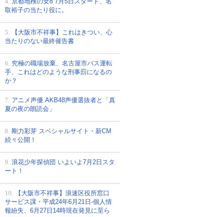
4.
京都地検の女8 7月5日スタート、名
取裕子の当たり役に。
5.
【大阪市不祥事】これはきつい、心
当たりのない最終催告書
6.
究極の職場放棄、名古屋市バス運転
手、これはどのような刑事罰になるの
か？
7.
アニメ声優.AKB48声優選抜者と「真
夏の夜の朗読会」
8.
剛力彩芽 スペシャルサイト・新CM
続々公開！
9.
浪花少年探偵団 いよいよ7月2日スタ
ート！
10.
【大阪市不祥事】浪速区役所窓口
サービス課・平成24年6月21日-個人情
報紛失、6月27日14時現在発見に至ら