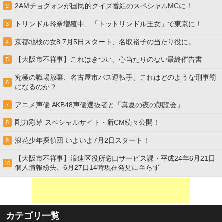
2AMチョグォンが国民的クイズ番組のスペシャルMCに！
2
トリンドル玲奈増殖中、「トットリンドル王女」で東京に！
3
京都地検の女8 7月5日スタート、名取裕子の当たり役に。
4
【大阪市不祥事】これはきつい、心当たりのない最終催告書
5
究極の職場放棄、名古屋市バス運転手、これはどのような刑事罰
6
になるのか？
アニメ声優.AKB48声優選抜者と「真夏の夜の朗読会」
7
剛力彩芽 スペシャルサイト・新CM続々公開！
8
浪花少年探偵団 いよいよ7月2日スタート！
9
【大阪市不祥事】浪速区役所窓口サービス課・平成24年6月21日-
10
個人情報紛失、6月27日14時現在発見に至らず
カテゴリ一覧