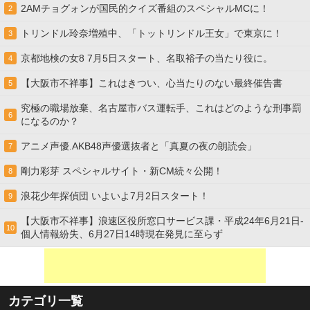
2AMチョグォンが国民的クイズ番組のスペシャルMCに！
2
トリンドル玲奈増殖中、「トットリンドル王女」で東京に！
3
京都地検の女8 7月5日スタート、名取裕子の当たり役に。
4
【大阪市不祥事】これはきつい、心当たりのない最終催告書
5
究極の職場放棄、名古屋市バス運転手、これはどのような刑事罰
6
になるのか？
アニメ声優.AKB48声優選抜者と「真夏の夜の朗読会」
7
剛力彩芽 スペシャルサイト・新CM続々公開！
8
浪花少年探偵団 いよいよ7月2日スタート！
9
【大阪市不祥事】浪速区役所窓口サービス課・平成24年6月21日-
10
個人情報紛失、6月27日14時現在発見に至らず
カテゴリ一覧