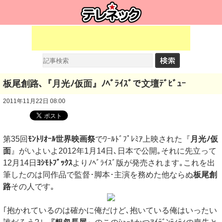
板尾創路､『月光ﾉ仮面』ﾉﾍﾞﾗｲｽﾞで文壇ﾃﾞﾋﾞｭｰ
2011年11月22日 08:00
第35回
ﾓﾝﾄﾘｵｰﾙ世界映画祭
でﾜｰﾙﾄﾞﾌﾟﾚﾐｱ上映された『
月光ﾉ仮
面
』がいよいよ2012年1月14日､日本で公開｡それに先立って
12月14日
ﾖｼﾓﾄﾌﾞｯｸｽ
よりﾉﾍﾞﾗｲｽﾞ版が発売されます｡これを出
筆したのは同作品で監督･脚本･主演を務めた他ならぬ
板尾創
路
その人です｡
｢抱かれているのは確かに俺だけど､抱いている俺はいったい