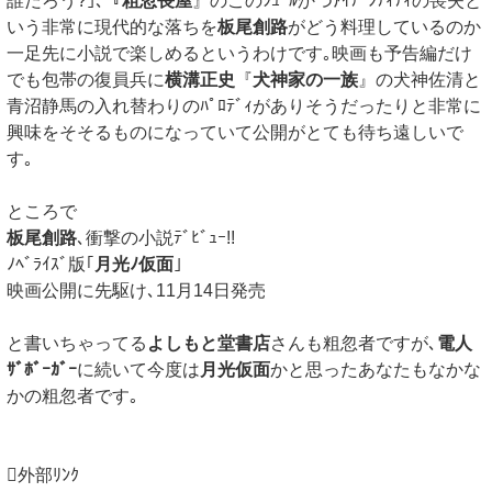
誰だろう?｣､『
粗忽長屋
』のこのｼｭｰﾙかつｱｲﾃﾞﾝﾃｨﾃｨの喪失と
いう非常に現代的な落ちを
板尾創路
がどう料理しているのか
一足先に小説で楽しめるというわけです｡映画も予告編だけ
でも包帯の復員兵に
横溝正史
『
犬神家の一族
』の犬神佐清と
青沼静馬の入れ替わりのﾊﾟﾛﾃﾞｨがありそうだったりと非常に
興味をそそるものになっていて公開がとても待ち遠しいで
す｡
ところで
板尾創路
､衝撃の小説ﾃﾞﾋﾞｭｰ!!
ﾉﾍﾞﾗｲｽﾞ版｢
月光ﾉ仮面
｣
映画公開に先駆け､11月14日発売
と書いちゃってる
よしもと堂書店
さんも粗忽者ですが､
電人
ｻﾞﾎﾞｰｶﾞｰ
に続いて今度は
月光仮面
かと思ったあなたもなかな
かの粗忽者です｡
外部ﾘﾝｸ