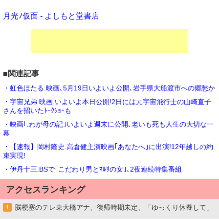
月光ﾉ仮面 - よしもと堂書店
■関連記事
・虹色ほたる.映画､5月19日いよいよ公開､岩手県大船渡市への郷愁か
・宇宙兄弟 映画.いよいよ本日公開!2日には元宇宙飛行士の山崎直子
さんを招いたﾄｰｸｼｮｰも
・映画｢.わが母の記｣いよいよ週末に公開､老いも死も人生の大切な一
幕
・【速報】岡村隆史.高倉健主演映画｢あなたへ｣に出演!12年越しの約
束実現!
・伊丹十三.BSで｢こだわり男とﾏﾙｻの女｣､2夜連続特集番組
アクセスランキング
脳梗塞のテレ東大橋アナ、復帰時期未定、「ゆっくり休養して」
1