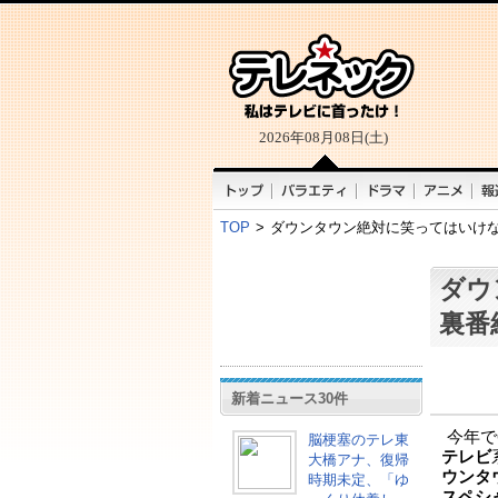
2026年08月08日(土)
TOP
>
ダウンタウン絶対に笑ってはいけ
ダウ
裏番
新着ニュース30件
今年で
脳梗塞のテレ東
テレビ
大橋アナ、復帰
ウンタ
時期未定、「ゆ
スペシ