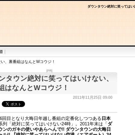
ダウンタウン絶対に笑ってはい
ない、裏番組はなんとWコウジ！
[PR]
ンタウン絶対に笑ってはいけない、
組はなんとWコウジ！
2011年11月25日 09:00
6回目となり大晦日年越し番組の定番化しつつある
日本
系列「絶対に笑ってはいけない24時」。2011年末は「
ダ
ウンのガキの使いやあらへんで!! ダウンタウンの大晦日
ャル!! 『絶対に笑ってはいけない空港（エアポート）24