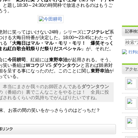
」と題し18:30～24:30の時間枠で放送されるのはもうご
ろう。
記事検
絶対に笑ってはいけない24時」シリーズに
フジテレビ
系
ける大晦日特番が決定した。18:00〜23:45にわたって
れる『
大晦日はマル・マル・モリ・モリ！ 爆笑そっく
まね紅白歌合戦祭りだ祭りだスペシャル
』が、それだ。
会に
今田耕司
、紅組には
東野幸治
が起用される。そう、
お笑い番組は
Wコウジ
VS
ダウンタウン
と言わば師弟対
アクセ
相を呈する事になったのだ。このことに関し
東野幸治
が
っている。
、本当にまさか我々のお師匠さんである
ダウンタウン
の（番組の）裏でこんなことをやるとは！ 全員に投
ばされるくらいの気持ちでがんばりたいですね。
1年末、お茶の間の笑いをかっさらうのはどっちだ？