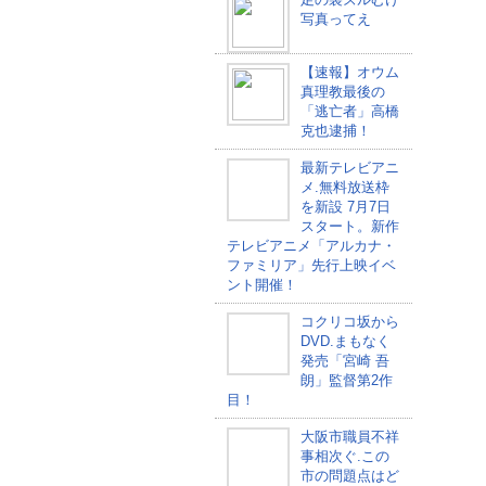
写真ってえ
【速報】オウム
真理教最後の
「逃亡者」高橋
克也逮捕！
最新テレビアニ
メ.無料放送枠
を新設 7月7日
スタート。新作
テレビアニメ「アルカナ・
ファミリア」先行上映イベ
ント開催！
コクリコ坂から
DVD.まもなく
発売「宮崎 吾
朗」監督第2作
目！
大阪市職員不祥
事相次ぐ.この
市の問題点はど