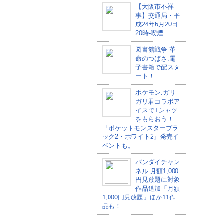
【大阪市不祥
事】交通局・平
成24年6月20日
20時-喫煙
図書館戦争 革
命のつばさ.電
子書籍で配スタ
ート！
ポケモン.ガリ
ガリ君コラボア
イスでTシャツ
をもらおう！
「ポケットモンスターブラ
ック2・ホワイト2」発売イ
ベントも。
バンダイチャン
ネル.月額1,000
円見放題に対象
作品追加「月額
1,000円見放題」ほか11作
品も！