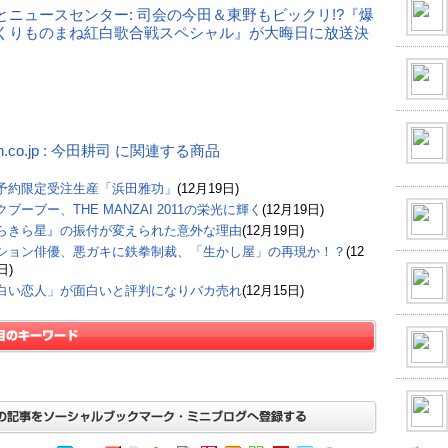
とニュースセンター: 司会の今田＆東野もビックリ!?『爆
くりものまね紅白歌合戦スペシャル』が大晦日に放送決
n.co.jp : 今田耕司 に関連する商品
予約限定受注生産「浜田雅功」
(12月19日)
ブーブー、THE MANZAI 2011の栄光に輝く
(12月19日)
らきら星』の振付が変えられた意外な理由
(12月19日)
ション俳優、悪ガキに鉄拳制裁、「生かし屋」の再現か！？
(12
日)
白い恋人」が面白いと評判になりバカ売れ
(12月15日)