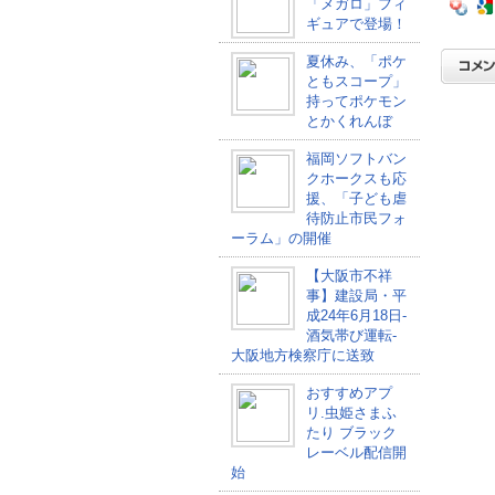
「メガロ」フィ
ギュアで登場！
夏休み、「ポケ
ともスコープ」
持ってポケモン
とかくれんぼ
福岡ソフトバン
クホークスも応
援、「子ども虐
待防止市民フォ
ーラム」の開催
【大阪市不祥
事】建設局・平
成24年6月18日-
酒気帯び運転-
大阪地方検察庁に送致
おすすめアプ
リ.虫姫さまふ
たり ブラック
レーベル配信開
始