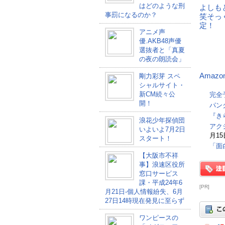
はどのような刑
よしも
事罰になるのか？
笑そっ
定！
アニメ声
優.AKB48声優
選抜者と「真夏
の夜の朗読会」
Amazo
剛力彩芽 スペ
シャルサイト・
新CM続々公
完全
開！
パンク
『き
浪花少年探偵団
アク
いよいよ7月2日
月15
スタート！
「面
【大阪市不祥
事】浪速区役所
窓口サービス
課・平成24年6
[PR]
月21日-個人情報紛失、6月
27日14時現在発見に至らず
ワンピースの