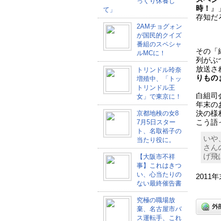
っくり休養し
時！
』
て」
存知だ
2AMチョグォン
が国民的クイズ
番組のスペシャ
その「
ルMCに！
列がぶつ
放送さ
トリンドル玲奈
りもの
増殖中、「トッ
トリンドル王
白組司
女」で東京に！
年末の
京都地検の女8
決の様
7月5日スター
こう語
ト、名取裕子の
いや
当たり役に。
さん
げ飛
【大阪市不祥
事】これはきつ
い、心当たりの
201
ない最終催告書
究極の職場放
棄、名古屋市バ
ス運転手、これ