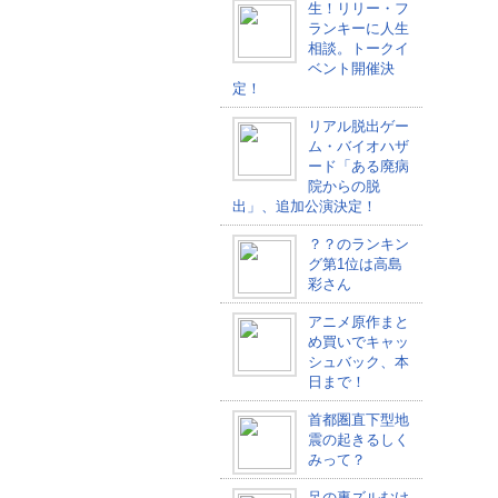
生！リリー・フ
ランキーに人生
相談。トークイ
ベント開催決
定！
リアル脱出ゲー
ム・バイオハザ
ード「ある廃病
院からの脱
出」、追加公演決定！
？？のランキン
グ第1位は高島
彩さん
アニメ原作まと
め買いでキャッ
シュバック、本
日まで！
首都圏直下型地
震の起きるしく
みって？
足の裏ズルむけ