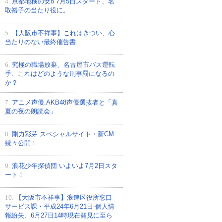
4.
京都地検の女8 7月5日スタート、名
取裕子の当たり役に。
5.
【大阪市不祥事】これはきつい、心
当たりのない最終催告書
6.
究極の職場放棄、名古屋市バス運転
手、これはどのような刑事罰になるの
か？
7.
アニメ声優.AKB48声優選抜者と「真
夏の夜の朗読会」
8.
剛力彩芽 スペシャルサイト・新CM
続々公開！
9.
浪花少年探偵団 いよいよ7月2日スタ
ート！
10.
【大阪市不祥事】浪速区役所窓口
サービス課・平成24年6月21日-個人情
報紛失、6月27日14時現在発見に至ら