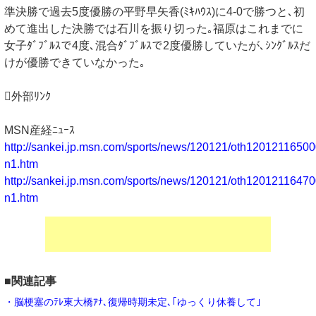
準決勝で過去5度優勝の平野早矢香(ﾐｷﾊｳｽ)に4-0で勝つと､初
めて進出した決勝では石川を振り切った｡福原はこれまでに
女子ﾀﾞﾌﾞﾙｽで4度､混合ﾀﾞﾌﾞﾙｽで2度優勝していたが､ｼﾝｸﾞﾙｽだ
けが優勝できていなかった｡
外部ﾘﾝｸ
MSN産経ﾆｭｰｽ
http://sankei.jp.msn.com/sports/news/120121/oth1201211650
n1.htm
http://sankei.jp.msn.com/sports/news/120121/oth1201211647
n1.htm
■関連記事
・脳梗塞のﾃﾚ東大橋ｱﾅ､復帰時期未定､｢ゆっくり休養して｣