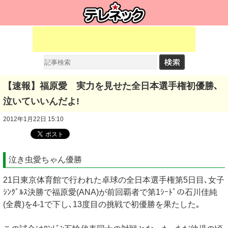
【速報】福原愛 実力を見せた全日本選手権初優勝､
泣いていいんだよ!
2012年1月22日 15:10
泣き虫愛ちゃん優勝
21日東京体育館で行われた卓球の全日本選手権第5日目､女子
ｼﾝｸﾞﾙｽ決勝で福原愛(ANA)が前回覇者で第1ｼｰﾄﾞの石川佳純
(全農)を4-1で下し､13度目の挑戦で初優勝を果たした｡