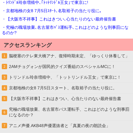
・ﾄﾘﾝﾄﾞﾙ玲奈増殖中､｢ﾄｯﾄﾘﾝﾄﾞﾙ王女｣で東京に!
・京都地検の女8 7月5日ｽﾀｰﾄ､名取裕子の当たり役に｡
・【大阪市不祥事】これはきつい､心当たりのない最終催告書
・究極の職場放棄､名古屋市ﾊﾞｽ運転手､これはどのような刑事罰にな
るのか?
アクセスランキング
脳梗塞のテレ東大橋アナ、復帰時期未定、「ゆっくり休養して」
1
2AMチョグォンが国民的クイズ番組のスペシャルMCに！
2
トリンドル玲奈増殖中、「トットリンドル王女」で東京に！
3
京都地検の女8 7月5日スタート、名取裕子の当たり役に。
4
【大阪市不祥事】これはきつい、心当たりのない最終催告書
5
究極の職場放棄、名古屋市バス運転手、これはどのような刑事罰
6
になるのか？
アニメ声優.AKB48声優選抜者と「真夏の夜の朗読会」
7