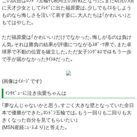
この試合はﾛﾝﾄﾞﾝ五輪代表同士の対戦となった｡まだ幼児の頃
に天才少女としてﾃﾚﾋﾞに出た福原愛は､少しでもﾐｽをしよう
ものなら悔しさを泣いて表す姿に､大人たちは｢かわいい｣と
もてはやした｡
ただ福原愛は｢かわいい｣だけでなかった､悔しがるのは負け
ん気､それは勝負の結果が評価につながるｽﾎﾟｰﾂ界で､また卓
球界で不動の位置を確立した｡ただ女子ｼﾝｸﾞﾙｽではもう一歩
で手が届かなかったﾀｲﾄﾙだった｡
(画像はｲﾒｰｼﾞです)
ｲﾝﾀﾋﾞｭｰに泣き虫愛ちゃんは
｢夢なんじゃないかと思う｡すごく大きな壁となっていた全日
本で優勝ができた｡ﾛﾝﾄﾞﾝ五輪では､もう一回りも二回りも大
きくなった自分を見てもらいたい｣
(MSN産経ﾆｭｰｽより)と答えた｡