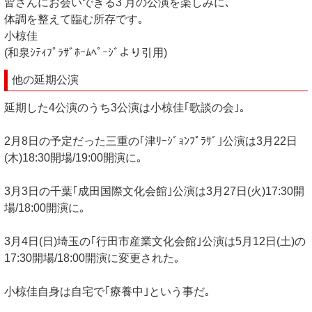
皆さんにお会いできる3 月の公演を楽しみに､
体調を整えて臨む所存です｡
小椋佳
(和泉ｼﾃｨﾌﾟﾗｻﾞﾎｰﾑﾍﾟｰｼﾞより引用)
他の延期公演
延期した4公演のうち3公演は小椋佳｢歌談の会｣｡
2月8日の予定だった三重の｢津ﾘｰｼﾞｮﾝﾌﾟﾗｻﾞ｣公演は3月22日
(木)18:30開場/19:00開演に｡
3月3日の千葉｢成田国際文化会館｣公演は3月27日(火)17:30開
場/18:00開演に｡
3月4日(日)埼玉の｢行田市産業文化会館｣公演は5月12日(土)の
17:30開場/18:00開演に変更された｡
小椋佳自身は自宅で｢療養中｣という事だ｡