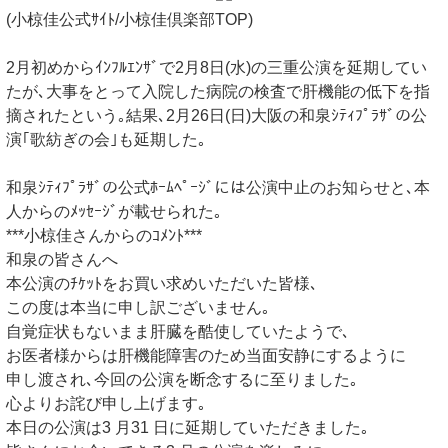
(小椋佳公式ｻｲﾄ/小椋佳倶楽部TOP)
2月初めからｲﾝﾌﾙｴﾝｻﾞで2月8日(水)の三重公演を延期してい
たが､大事をとって入院した病院の検査で肝機能の低下を指
摘されたという｡結果､2月26日(日)大阪の和泉ｼﾃｨﾌﾟﾗｻﾞの公
演｢歌紡ぎの会｣も延期した｡
和泉ｼﾃｨﾌﾟﾗｻﾞの公式ﾎｰﾑﾍﾟｰｼﾞには公演中止のお知らせと､本
人からのﾒｯｾｰｼﾞが載せられた｡
***小椋佳さんからのｺﾒﾝﾄ***
和泉の皆さんへ
本公演のﾁｹｯﾄをお買い求めいただいた皆様､
この度は本当に申し訳ございません｡
自覚症状もないまま肝臓を酷使していたようで､
お医者様からは肝機能障害のため当面安静にするように
申し渡され､今回の公演を断念するに至りました｡
心よりお詫び申し上げます｡
本日の公演は3 月31 日に延期していただきました｡