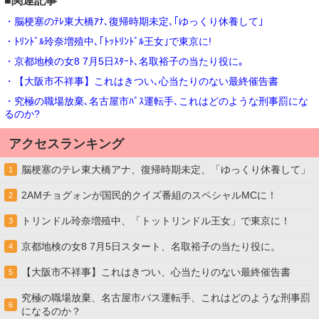
■関連記事
・脳梗塞のﾃﾚ東大橋ｱﾅ､復帰時期未定､｢ゆっくり休養して｣
・ﾄﾘﾝﾄﾞﾙ玲奈増殖中､｢ﾄｯﾄﾘﾝﾄﾞﾙ王女｣で東京に!
・京都地検の女8 7月5日ｽﾀｰﾄ､名取裕子の当たり役に｡
・【大阪市不祥事】これはきつい､心当たりのない最終催告書
・究極の職場放棄､名古屋市ﾊﾞｽ運転手､これはどのような刑事罰にな
るのか?
アクセスランキング
脳梗塞のテレ東大橋アナ、復帰時期未定、「ゆっくり休養して」
1
2AMチョグォンが国民的クイズ番組のスペシャルMCに！
2
トリンドル玲奈増殖中、「トットリンドル王女」で東京に！
3
京都地検の女8 7月5日スタート、名取裕子の当たり役に。
4
【大阪市不祥事】これはきつい、心当たりのない最終催告書
5
究極の職場放棄、名古屋市バス運転手、これはどのような刑事罰
6
になるのか？