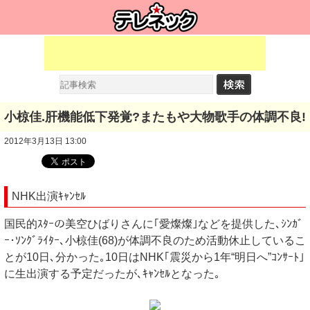
小椋佳.肝機能低下発覚?またもや大物歌手の体調不良!
2012年3月13日 13:00
NHK出演ｷｬﾝｾﾙ
国民的ｽﾀｰの美空ひばりさんに｢愛燦燦｣などを提供した､ｼﾝｶﾞ
ｰ･ｿﾝｸﾞﾗｲﾀｰ､小椋佳(68)が体調不良のため活動休止しているこ
とが10日､分かった｡10日はNHK｢震災から1年“明日へ”ｺﾝｻｰﾄ｣
に生出演する予定だったが､ｷｬﾝｾﾙとなった｡