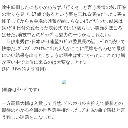
途中転倒したにもかかわらず､｢行くぞ!｣と言う表情の後､圧巻
の滑りを見せ､17歳であるという事を忘れる演技だった｡演技
終了してからも会場の興奮が納まらないほどだった｡結果は
銅ﾒﾀﾞﾙ!日付の変わった表彰式では17歳らしい笑顔をほころ
ばせた｡演技中とのｷﾞｬｯﾌﾟも魅力の一つかもしれない｡
▽伊東秀仁･日本ｽｹｰﾄ連盟ﾌｨｷﾞｭｱ委員長の話 ﾍﾟｱに続いて
快挙だ｡ｸﾞﾗﾝﾌﾟﾘﾌｧｲﾅﾙに出た2人がここに照準を合わせて最後
にいい結果を出せた｡きょうの羽生はすごかった｡これだけ層
が厚い中で上位に来るのは大変なことだ｡
(ｽﾎﾟﾆﾁｱﾈｯｸｽより引用)
(画像はｲﾒｰｼﾞです)
一方高橋大輔は入賞して当然､ﾊﾟﾄﾘｯｸ･ﾁｬﾝを抑えて優勝との
期待のかかる今回の世界選手権だった｡ﾌﾞﾙｰｽの曲で演技と言
う難しい課題をこなした｡