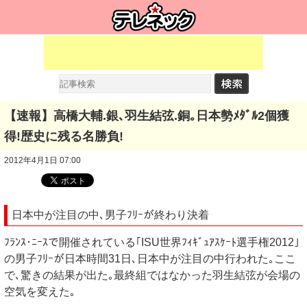
【速報】高橋大輔.銀､羽生結弦.銅｡日本勢ﾒﾀﾞﾙ2個獲
得!歴史に残る名勝負!
2012年4月1日 07:00
日本中が注目の中､男子ﾌﾘｰが終わり決着
ﾌﾗﾝｽ･ﾆｰｽで開催されている｢ISU世界ﾌｨｷﾞｭｱｽｹｰﾄ選手権2012｣
の男子ﾌﾘｰが日本時間31日､日本中が注目の中行われた｡ここ
で､驚きの結果が出た｡最終組ではなかった羽生結弦が会場の
空気を変えた｡