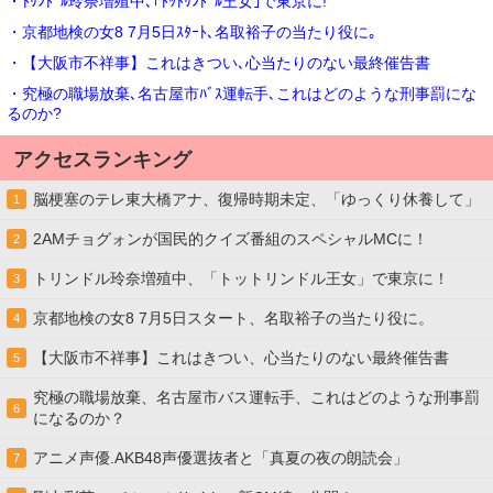
・ﾄﾘﾝﾄﾞﾙ玲奈増殖中､｢ﾄｯﾄﾘﾝﾄﾞﾙ王女｣で東京に!
・京都地検の女8 7月5日ｽﾀｰﾄ､名取裕子の当たり役に｡
・【大阪市不祥事】これはきつい､心当たりのない最終催告書
・究極の職場放棄､名古屋市ﾊﾞｽ運転手､これはどのような刑事罰にな
るのか?
アクセスランキング
脳梗塞のテレ東大橋アナ、復帰時期未定、「ゆっくり休養して」
1
2AMチョグォンが国民的クイズ番組のスペシャルMCに！
2
トリンドル玲奈増殖中、「トットリンドル王女」で東京に！
3
京都地検の女8 7月5日スタート、名取裕子の当たり役に。
4
【大阪市不祥事】これはきつい、心当たりのない最終催告書
5
究極の職場放棄、名古屋市バス運転手、これはどのような刑事罰
6
になるのか？
アニメ声優.AKB48声優選抜者と「真夏の夜の朗読会」
7