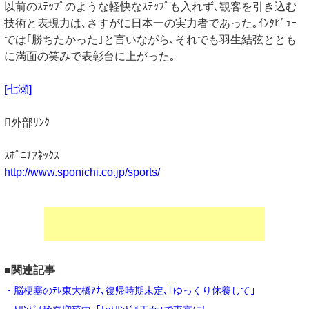
以前のｽﾃｯﾌﾟのような軽快なｽﾃｯﾌﾟも入れず､観客を引き込む
技術と表現力は､さすがに日本一の実力者であった｡ｲﾝﾀﾋﾞｭｰ
では｢勝ちたかった｣と言いながら､それでも羽生結弦ととも
に満面の笑みで表彰台に上がった｡
[七瀬]
外部ﾘﾝｸ
ｽﾎﾟﾆﾁｱﾈｯｸｽ
http://www.sponichi.co.jp/sports/
■関連記事
・脳梗塞のﾃﾚ東大橋ｱﾅ､復帰時期未定､｢ゆっくり休養して｣