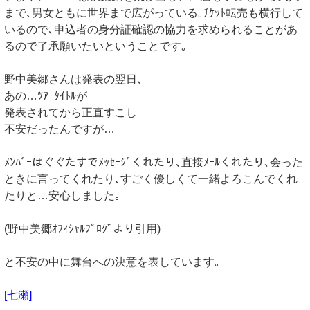
まで､男女ともに世界まで広がっている｡ﾁｹｯﾄ転売も横行して
いるので､申込者の身分証確認の協力を求められることがあ
るので了承願いたいということです｡
野中美郷さんは発表の翌日､
あの…ﾂｱｰﾀｲﾄﾙが
発表されてから正直すこし
不安だったんですが…
ﾒﾝﾊﾞｰはぐぐたすでﾒｯｾｰｼﾞくれたり､直接ﾒｰﾙくれたり､会った
ときに言ってくれたり､すごく優しくて一緒よろこんでくれ
たりと…安心しました｡
(野中美郷ｵﾌｨｼｬﾙﾌﾞﾛｸﾞより引用)
と不安の中に舞台への決意を表しています｡
[七瀬]