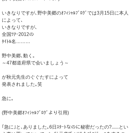
いきなりですが､野中美郷のｵﾌｨｼｬﾙﾌﾞﾛｸﾞでは3月15日に本人
によって､
いきなりですが､
全国ﾂｱｰ2012の
ﾀｲﾄﾙ名………
野中美郷､動く｡
～47都道府県で会いましょう～
が秋元先生のぐぐたすによって
発表されました｡笑
急に｡
(野中美郷ｵﾌｨｼｬﾙﾌﾞﾛｸﾞより引用)
｢急に｣と､ありました｡6日ｽﾀｰﾄなのに秘密だったの?......とい