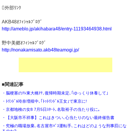
外部ﾘﾝｸ
AKB48ｵﾌｨｼｬﾙﾌﾞﾛｸﾞ
http://ameblo.jp/akihabara48/entry-11193464938.html
野中美郷ｵﾌｨｼｬﾙﾌﾞﾛｸﾞ
http://nonakamisato.akb48teamogi.jp/
■関連記事
・脳梗塞のﾃﾚ東大橋ｱﾅ､復帰時期未定､｢ゆっくり休養して｣
・ﾄﾘﾝﾄﾞﾙ玲奈増殖中､｢ﾄｯﾄﾘﾝﾄﾞﾙ王女｣で東京に!
・京都地検の女8 7月5日ｽﾀｰﾄ､名取裕子の当たり役に｡
・【大阪市不祥事】これはきつい､心当たりのない最終催告書
・究極の職場放棄､名古屋市ﾊﾞｽ運転手､これはどのような刑事罰にな