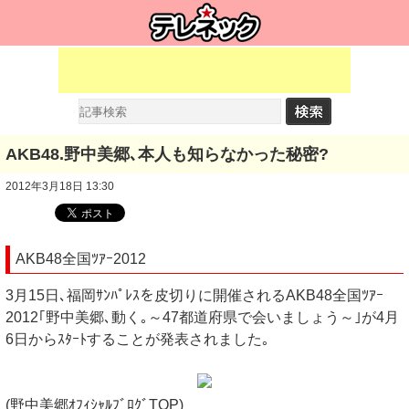
AKB48.野中美郷､本人も知らなかった秘密?
2012年3月18日 13:30
AKB48全国ﾂｱｰ2012
3月15日､福岡ｻﾝﾊﾟﾚｽを皮切りに開催されるAKB48全国ﾂｱｰ
2012｢野中美郷､動く｡～47都道府県で会いましょう～｣が4月
6日からｽﾀｰﾄすることが発表されました｡
(野中美郷ｵﾌｨｼｬﾙﾌﾞﾛｸﾞTOP)