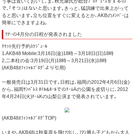
う事は置いておいて､ま､秋元康氏が総合ﾌﾟﾛﾃﾞｭｰｽをするの
で､｢そつ｣はないと思います｡きっと､猛訓練で出来上がって
ると思います｡立ち位置をすぐに変えるとか､AKBのﾒﾝﾊﾞｰは
簡単にできますよね｡
ﾂｱｰの4月分の日程が発表されました
ﾁｹｯﾄ先行予約ｽｹｼﾞｭｰﾙ
1.AKB48 Mobile:3月16日(金)18時～3月18日(日)18時
2.二本柱の会:3月19日(月)18時～3月21日(水)18時
(AKB48ｵﾌｨｼｬﾙﾌﾞﾛｸﾞより引用)
一般発売日は3月31日です｡日程は､福岡の2012年4月6日(金)
から､福岡ｻﾝﾊﾟﾚｽ ﾎﾃﾙ&ﾎｰﾙでのﾁｰﾑAの公園を皮切りに､2012
年4月24日(火)ﾁｰﾑKの山梨公演まで発表されています｡
(AKB48ｵﾌｨｼｬﾙﾌﾞﾛｸﾞTOP)
いまや､AKB48は秋葉原を飛び出し､ﾌｱﾝ層も子どもから大人