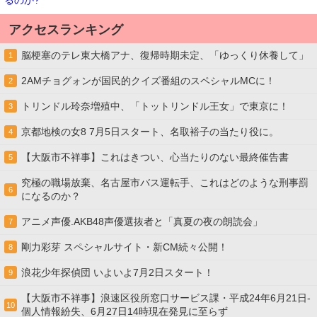
るのか?
アクセスランキング
脳梗塞のテレ東大橋アナ、復帰時期未定、「ゆっくり休養して」
1
2AMチョグォンが国民的クイズ番組のスペシャルMCに！
2
トリンドル玲奈増殖中、「トットリンドル王女」で東京に！
3
京都地検の女8 7月5日スタート、名取裕子の当たり役に。
4
【大阪市不祥事】これはきつい、心当たりのない最終催告書
5
究極の職場放棄、名古屋市バス運転手、これはどのような刑事罰
6
になるのか？
アニメ声優.AKB48声優選抜者と「真夏の夜の朗読会」
7
剛力彩芽 スペシャルサイト・新CM続々公開！
8
浪花少年探偵団 いよいよ7月2日スタート！
9
【大阪市不祥事】浪速区役所窓口サービス課・平成24年6月21日-
10
個人情報紛失、6月27日14時現在発見に至らず