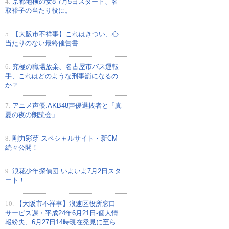
4.
京都地検の女8 7月5日スタート、名
取裕子の当たり役に。
5.
【大阪市不祥事】これはきつい、心
当たりのない最終催告書
6.
究極の職場放棄、名古屋市バス運転
手、これはどのような刑事罰になるの
か？
7.
アニメ声優.AKB48声優選抜者と「真
夏の夜の朗読会」
8.
剛力彩芽 スペシャルサイト・新CM
続々公開！
9.
浪花少年探偵団 いよいよ7月2日スタ
ート！
10.
【大阪市不祥事】浪速区役所窓口
サービス課・平成24年6月21日-個人情
報紛失、6月27日14時現在発見に至ら