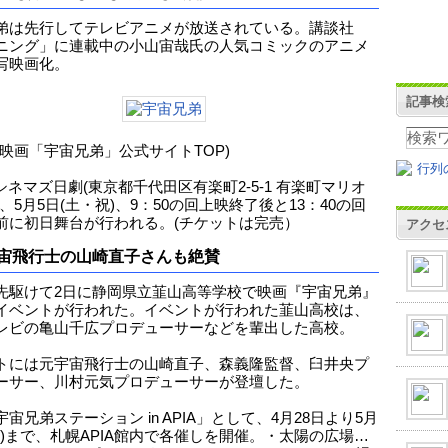
弟は先行してテレビアニメが放送されている。講談社
ニング」に連載中の小山宙哉氏の人気コミックのアニメ
写映画化。
記事検
は映画「宇宙兄弟」公式サイトTOP)
シネマズ日劇(東京都千代田区有楽町2-5-1 有楽町マリオ
、5月5日(土・祝)、9：50の回上映終了後と13：40の回
前に初日舞台が行われる。(チケットは完売）
アクセ
宙飛行士の山崎直子さんも絶賛
先駆けて2日に静岡県立韮山高等学校で映画『宇宙兄弟』
イベントが行われた。イベントが行われた韮山高校は、
レビの亀山千広プロデューサーなどを輩出した高校。
トには元宇宙飛行士の山崎直子、森義隆監督、臼井央プ
ーサー、川村元気プロデューサーが登壇した。
宙兄弟ステーション in APIA」として、4月28日より5月
(日)まで、札幌APIA館内で各催しを開催。・太陽の広場…