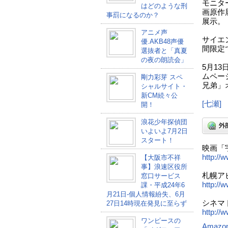
モニタ
はどのような刑
画原作
事罰になるのか？
展示。
アニメ声
サイエ
優.AKB48声優
間限定
選抜者と「真夏
の夜の朗読会」
5月13
ムペー
剛力彩芽 スペ
兄弟」
シャルサイト・
新CM続々公
[七瀬]
開！
浪花少年探偵団
いよいよ7月2日
スタート！
映画「
http://
【大阪市不祥
事】浪速区役所
札幌ア
窓口サービス
http://
課・平成24年6
月21日-個人情報紛失、6月
シネマ
27日14時現在発見に至らず
http://
ワンピースの
Amazo