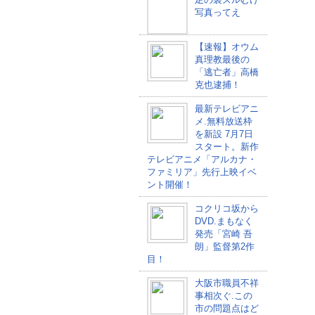
写真ってえ
【速報】オウム
真理教最後の
「逃亡者」高橋
克也逮捕！
最新テレビアニ
メ.無料放送枠
を新設 7月7日
スタート。新作
テレビアニメ「アルカナ・
ファミリア」先行上映イベ
ント開催！
コクリコ坂から
DVD.まもなく
発売「宮崎 吾
朗」監督第2作
目！
大阪市職員不祥
事相次ぐ.この
市の問題点はど