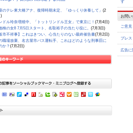
ず
塞のテレ東大橋アナ、復帰時期未定、「ゆっくり休養して」
(2
)
お問い
ンドル玲奈増殖中、「トットリンドル王女」で東京に！
(7月4日)
ご意見
地検の女8 7月5日スタート、名取裕子の当たり役に。
(7月3日)
阪市不祥事】これはきつい、心当たりのない最終催告書
(7月2日)
プレス
の職場放棄、名古屋市バス運転手、これはどのような刑事罰に
のか？
(7月2日)
広告に