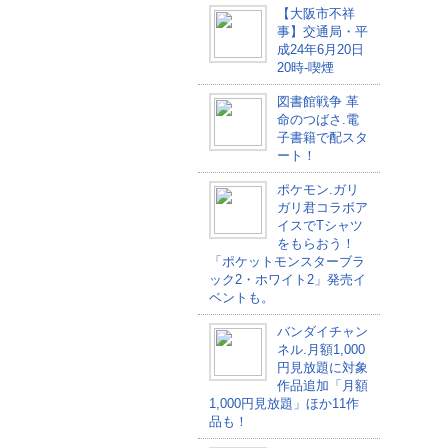
【大阪市不祥
事】交通局・平
成24年6月20日
20時-喫煙
図書館戦争 革
命のつばさ.電
子書籍で配スタ
ート！
ポケモン.ガリ
ガリ君コラボア
イスでTシャツ
をもらおう！
「ポケットモンスターブラ
ック2・ホワイト2」発売イ
ベントも。
バンダイチャン
ネル.月額1,000
円見放題に対象
作品追加「月額
1,000円見放題」ほか11作
品も！