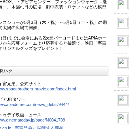
ーBOX。・アピアセンター ファッションウォーク…漫
展・。木漏れ日の広場…劇中衣装・ロケットなどの模型
ンスショーが5月3日（木・祝）～5月5日（土・祝）の期
で太陽の広場で開催。
日(日)までに会場にある2次元バーコードまたはAPIAホー
ジから応募フォームより応募すると抽選で、映画「宇宙
オリジナルグッズをプレゼント！
宇宙兄弟」公式サイト
www.spacebrothers-movie.com/index.html
ピアJRタワー
www.apiadome.com/news_detail/9444/
トゥデイ映画ニュース
www.cinematoday.jp/page/N0041789
n.co.jp : 宇宙兄弟 に関連する商品