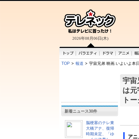
2026年08月06日(木)
TOP
>
報道
>
宇宙兄弟 映画.いよいよ
宇宙
は元
トー
新着ニュース30件
脳梗塞のテレ東
大橋アナ、復帰
時期未定、「ゆ
アニ