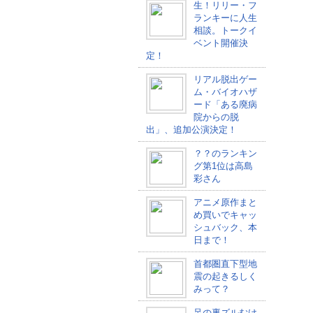
生！リリー・フ
ランキーに人生
相談。トークイ
ベント開催決
定！
リアル脱出ゲー
ム・バイオハザ
ード「ある廃病
院からの脱
出」、追加公演決定！
？？のランキン
グ第1位は高島
彩さん
アニメ原作まと
め買いでキャッ
シュバック、本
日まで！
首都圏直下型地
震の起きるしく
みって？
足の裏ズルむけ