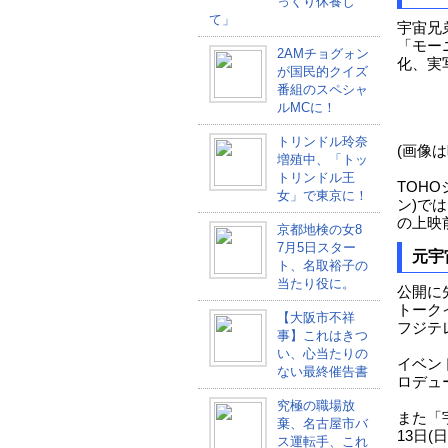
っくり休養し
て」
宇宙兄
「モー
2AMチョグォン
化、実
が国民的クイズ
番組のスペシャ
ルMCに！
トリンドル玲奈
(画像
増殖中、「トッ
トリンドル王
TOHO
女」で東京に！
ン)では
の上映
京都地検の女8
7月5日スター
元宇
ト、名取裕子の
当たり役に。
公開に
トーク
【大阪市不祥
フジテ
事】これはきつ
い、心当たりの
イベン
ない最終催告書
ロデュ
究極の職場放
また「宇
棄、名古屋市バ
13日
ス運転手、これ