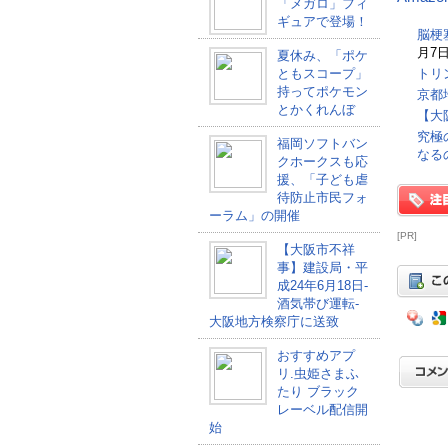
「メガロ」フィ
ギュアで登場！
脳梗
月7日
夏休み、「ポケ
ともスコープ」
トリ
持ってポケモン
京都
とかくれんぼ
【大
究極
福岡ソフトバン
なる
クホークスも応
援、「子ども虐
待防止市民フォ
ーラム」の開催
[PR]
【大阪市不祥
事】建設局・平
成24年6月18日-
酒気帯び運転-
大阪地方検察庁に送致
おすすめアプ
リ.虫姫さまふ
たり ブラック
レーベル配信開
始