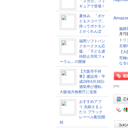
「メガロ」フィ
ギュアで登場！
夏休み、「ポケ
Amazo
ともスコープ」
持ってポケモン
脳梗
とかくれんぼ
月7日
トリ
福岡ソフトバン
京都
クホークスも応
援、「子ども虐
【大
待防止市民フォ
究極
ーラム」の開催
なる
【大阪市不祥
事】建設局・平
成24年6月18日-
酒気帯び運転-
[PR]
大阪地方検察庁に送致
おすすめアプ
リ.虫姫さまふ
たり ブラック
レーベル配信開
始