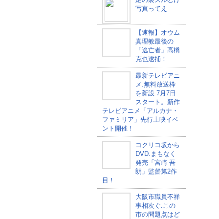
写真ってえ
【速報】オウム
真理教最後の
「逃亡者」高橋
克也逮捕！
最新テレビアニ
メ.無料放送枠
を新設 7月7日
スタート。新作
テレビアニメ「アルカナ・
ファミリア」先行上映イベ
ント開催！
コクリコ坂から
DVD.まもなく
発売「宮崎 吾
朗」監督第2作
目！
大阪市職員不祥
事相次ぐ.この
市の問題点はど