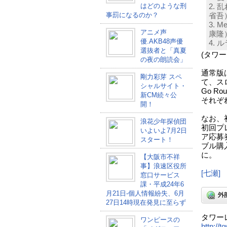
はどのような刑
2.
事罰になるのか？
省吾
3. 
アニメ声
康隆
優.AKB48声優
4.
選抜者と「真夏
(タワ
の夜の朗読会」
通常版
剛力彩芽 スペ
て、ス
シャルサイト・
Go R
新CM続々公
それぞ
開！
なお、
浪花少年探偵団
初回プ
いよいよ7月2日
ア応募
スタート！
ブル購
に。
【大阪市不祥
事】浪速区役所
[七瀬]
窓口サービス
課・平成24年6
月21日-個人情報紛失、6月
27日14時現在発見に至らず
タワー
ワンピースの
http://t