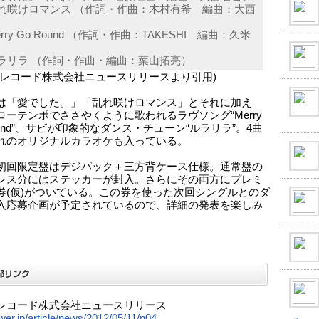
 乱れ咲けロマンス （作詞・作曲：木村有希 編曲：大西
）
Merry Go Round （作詞・作曲：TAKESHI 編曲：久米
）
 ルラリラ （作詞・作曲・編曲：葉山拓亮）
ーレコード株式会社ニュースリリースより引用)
は「愛でした。」「乱れ咲けロマンス」とそれに加え
ローテンポでささやくように歌われるラヴソング“Merry
ound”、サビが印象的なダンス・チューン“ルラリラ”。4曲
れのオリジナルカラオケも入っている。
初回限定盤はデジパック＋三方背ケース仕様。通常盤の
レス分にはステッカーが封入。さらにその両方にプレミ
券(仮)がついている。この券を使った次回シングルとのダ
入応募企画が予定されているので、詳細の発表を楽しみ
レコード株式会社ニュースリリース
ower.jp/article/news/2012/05/11/n04