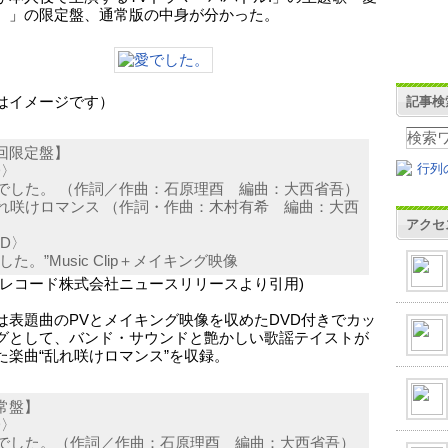
。」の限定盤、通常版の中身が分かった。
はイメージです）
記事検
回限定盤】
D〉
 愛でした。 （作詞／作曲：石原理酉 編曲：大西省吾）
 乱れ咲けロマンス （作詞・作曲：木村有希 編曲：大西
アクセ
）
VD〉
した。”Music Clip＋メイキング映像
ーレコード株式会社ニュースリリースより引用)
は表題曲のPVとメイキング映像を収めたDVD付きでカッ
グとして、バンド・サウンドと艶かしい歌謡テイストが
た楽曲“乱れ咲けロマンス”を収録。
常盤】
D〉
 愛でした。（作詞／作曲：石原理酉 編曲：大西省吾）