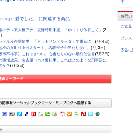
ず
お問い
n.co.jp : 愛でした。 に関連する商品
ご意見
塞のテレ東大橋アナ、復帰時期未定、「ゆっくり休養して」
(2
)
プレス
ンドル玲奈増殖中、「トットリンドル王女」で東京に！
(7月4日)
地検の女8 7月5日スタート、名取裕子の当たり役に。
(7月3日)
広告に
阪市不祥事】これはきつい、心当たりのない最終催告書
(7月2日)
の職場放棄、名古屋市バス運転手、これはどのような刑事罰に
のか？
(7月2日)