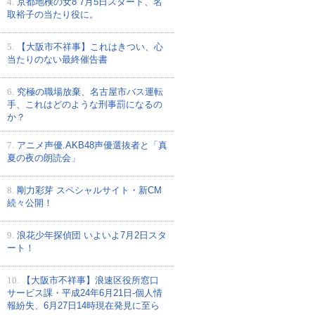
4.
京都地検の女8 7月5日スタート、名
取裕子の当たり役に。
5.
【大阪市不祥事】これはきつい、心
当たりのない最終催告書
6.
究極の職場放棄、名古屋市バス運転
手、これはどのような刑事罰になるの
か？
7.
アニメ声優.AKB48声優選抜者と「真
夏の夜の朗読会」
8.
剛力彩芽 スペシャルサイト・新CM
続々公開！
9.
浪花少年探偵団 いよいよ7月2日スタ
ート！
10.
【大阪市不祥事】浪速区役所窓口
サービス課・平成24年6月21日-個人情
報紛失、6月27日14時現在発見に至ら