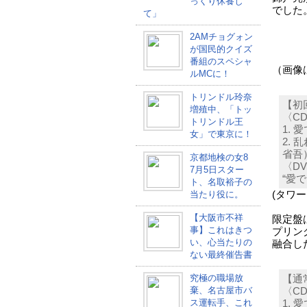
っくり休養し
でした
て」
2AMチョグォン
が国民的クイズ
番組のスペシャ
（画像
ルMCに！
トリンドル玲奈
【初
増殖中、「トッ
〈C
トリンドル王
1.
女」で東京に！
2.
省吾
京都地検の女8
〈D
7月5日スター
“愛で
ト、名取裕子の
当たり役に。
(タワ
【大阪市不祥
限定盤
事】これはきつ
プリン
い、心当たりの
融合し
ない最終催告書
究極の職場放
【通
棄、名古屋市バ
〈C
ス運転手、これ
1.