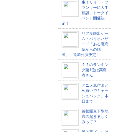
生！リリー・フ
ランキーに人生
相談。トークイ
ベント開催決
定！
リアル脱出ゲー
ム・バイオハザ
ード「ある廃病
院からの脱
出」、追加公演決定！
？？のランキン
グ第1位は高島
彩さん
アニメ原作まと
め買いでキャッ
シュバック、本
日まで！
首都圏直下型地
震の起きるしく
みって？
足の裏ズルむけ