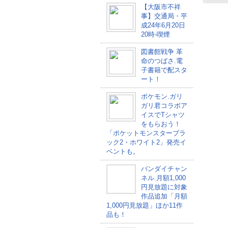
【大阪市不祥
事】交通局・平
成24年6月20日
20時-喫煙
図書館戦争 革
命のつばさ.電
子書籍で配スタ
ート！
ポケモン.ガリ
ガリ君コラボア
イスでTシャツ
をもらおう！
「ポケットモンスターブラ
ック2・ホワイト2」発売イ
ベントも。
バンダイチャン
ネル.月額1,000
円見放題に対象
作品追加「月額
1,000円見放題」ほか11作
品も！