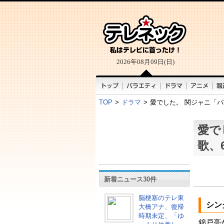
2026年08月09日(日)
TOP
>
ドラマ
>
愛でした。 関ジャニ「パ
愛で
歌、
新着ニュース30件
脳梗塞のテレ東
シン
大橋アナ、復帰
時期未定、「ゆ
錦戸亮