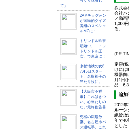
っくり休養し
て」
株式会
会社バ
2AMチョグォン
メ動画
が国民的クイズ
1,0
番組のスペシャ
る。
ルMCに！
トリンドル玲奈
増殖中、「トッ
トリンドル王
(PR 
女」で東京に！
定額(
京都地検の女8
けには
7月5日スター
機器向
ト、名取裕子の
月1日(
当たり役に。
品 6
【大阪市不祥
追加
事】これはきつ
い、心当たりの
2012
ない最終催告書
ルーシ
絶賛放
究極の職場放
年で4
棄、名古屋市バ
とした
ス運転手、これ