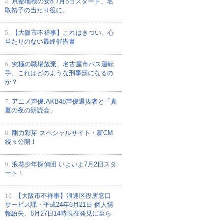
4.
京都地検の女8 7月5日スタート、名
取裕子の当たり役に。
5.
【大阪市不祥事】これはきつい、心
当たりのない最終催告書
6.
究極の職場放棄、名古屋市バス運転
手、これはどのような刑事罰になるの
か？
7.
アニメ声優.AKB48声優選抜者と「真
夏の夜の朗読会」
8.
剛力彩芽 スペシャルサイト・新CM
続々公開！
9.
浪花少年探偵団 いよいよ7月2日スタ
ート！
10.
【大阪市不祥事】浪速区役所窓口
サービス課・平成24年6月21日-個人情
報紛失、6月27日14時現在発見に至ら