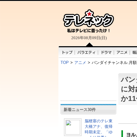
2026年08月09日(日)
TOP
>
アニメ
>
バンダイチャンネル.月額1
バン
に対
か1
新着ニュース30件
脳梗塞のテレ東
大橋アナ、復帰
時期未定、「ゆ
ヨル