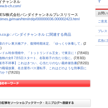
ず
イチャンネル
www.b-ch.com/
お問い
TIMES/株式会社バンダイチャンネルプレスリリース
prtimes.jp/main/html/rd/p/000000036.000002423.html
ご意見
プレス
on.co.jp : バンダイチャンネル に関連する商品
広告に
塞のテレ東大橋アナ、復帰時期未定、「ゆっくり休養して」
(2
)
ンドル玲奈増殖中、「トットリンドル王女」で東京に！
(7月4日)
地検の女8 7月5日スタート、名取裕子の当たり役に。
(7月3日)
阪市不祥事】これはきつい、心当たりのない最終催告書
(7月2日)
の職場放棄、名古屋市バス運転手、これはどのような刑事罰に
のか？
(7月2日)