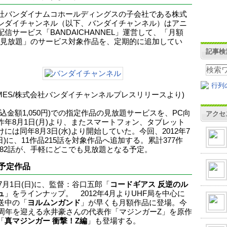
社バンダイナムコホールディングスの子会社である株式
ンダイチャンネル（以下、バンダイチャンネル）はアニ
配信サービス「BANDAICHANNEL」運営して、「月額
00円見放題」のサービス対象作品を、定期的に追加してい
記事検
TIMES/株式会社バンダイチャンネルプレスリリースより)
税込金額1,050円)での指定作品の見放題サービスを、PC向
アクセ
昨年8月1日(月)より、またスマートフォン、タブレット
けには同年8月3日(水)より開始していた。今回、2012年7
日)に、11作品215話を対象作品へ追加する。累計377作
,882話が、手軽にどこでも見放題となる予定。
予定作品
年7月1日(日)に、監督：谷口五郎「
コードギアス 反逆のル
ュ
」をラインナップ。 2012年4月よりUHF局を中心に
送中の「
ヨルムンガンド
」が早くも月額作品に登場。今
0周年を迎える永井豪さんの代表作「マジンガーZ」を原作
「
真マジンガー 衝撃！Z編
」も登場する。