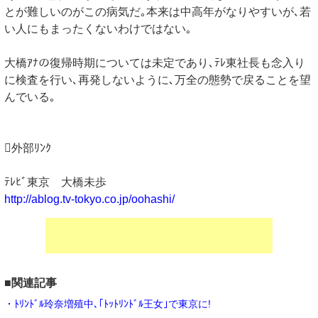
とが難しいのがこの病気だ｡本来は中高年がなりやすいが､若
い人にもまったくないわけではない｡
大橋ｱﾅの復帰時期については未定であり､ﾃﾚ東社長も念入り
に検査を行い､再発しないように､万全の態勢で戻ることを望
んでいる｡
外部ﾘﾝｸ
ﾃﾚﾋﾞ東京 大橋未歩
http://ablog.tv-tokyo.co.jp/oohashi/
■関連記事
・ﾄﾘﾝﾄﾞﾙ玲奈増殖中､｢ﾄｯﾄﾘﾝﾄﾞﾙ王女｣で東京に!