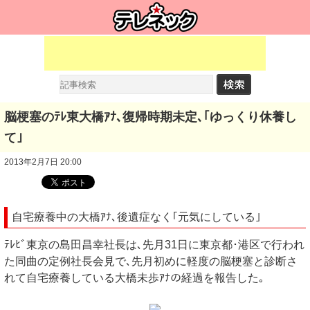
脳梗塞のﾃﾚ東大橋ｱﾅ､復帰時期未定､｢ゆっくり休養し
て｣
2013年2月7日 20:00
自宅療養中の大橋ｱﾅ､後遺症なく｢元気にしている｣
ﾃﾚﾋﾞ東京の島田昌幸社長は､先月31日に東京都･港区で行われ
た同曲の定例社長会見で､先月初めに軽度の脳梗塞と診断さ
れて自宅療養している大橋未歩ｱﾅの経過を報告した｡