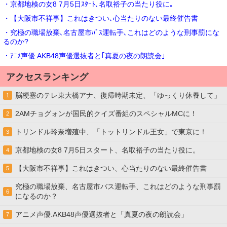
・京都地検の女8 7月5日ｽﾀｰﾄ､名取裕子の当たり役に｡
・【大阪市不祥事】これはきつい､心当たりのない最終催告書
・究極の職場放棄､名古屋市ﾊﾞｽ運転手､これはどのような刑事罰にな
るのか?
・ｱﾆﾒ声優.AKB48声優選抜者と｢真夏の夜の朗読会｣
アクセスランキング
脳梗塞のテレ東大橋アナ、復帰時期未定、「ゆっくり休養して」
1
2AMチョグォンが国民的クイズ番組のスペシャルMCに！
2
トリンドル玲奈増殖中、「トットリンドル王女」で東京に！
3
京都地検の女8 7月5日スタート、名取裕子の当たり役に。
4
【大阪市不祥事】これはきつい、心当たりのない最終催告書
5
究極の職場放棄、名古屋市バス運転手、これはどのような刑事罰
6
になるのか？
アニメ声優.AKB48声優選抜者と「真夏の夜の朗読会」
7