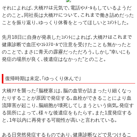
それによれば､大橋ｱﾅは元気で､電話やﾒｰﾙもしているようだ
とのこと｡同社長は大橋ｱﾅについて､これまで働き詰めだった
ことを振り返り､ゆっくり休養をとってほしいとｺﾒﾝﾄした｡
先月18日に自身が発表したｺﾒﾝﾄによれば､大橋ｱﾅはこれまで
健康診断で血圧やｺﾚｽﾃﾛｰﾙで注意を受けたことも無かったと
のことで､まさに青天の霹靂だっただろう｡しかし”幸いにも
発症の場所が良く､後遺症はなかった”とのこと｡
復帰時期は未定､｢ゆっくり休んで｣
大橋ｱﾅを襲った｢脳梗塞｣は､脳の血管が詰まったり細くなっ
たりすることが原因で発症する｡血栓ができることにより血
流障害が起こり､脳細胞が壊死してしまうという病気｡発症す
る箇所によって､様々な後遺症をもたらす｡また1度発症する
と､1年以内に再発する可能性が高いと言われている｡
ある日突然発症するものであり､健康診断などで見つけるこ