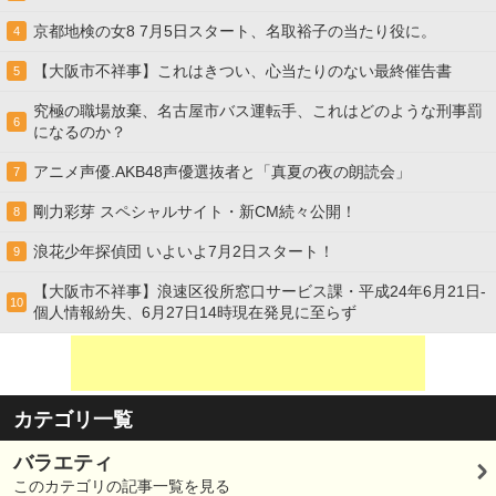
京都地検の女8 7月5日スタート、名取裕子の当たり役に。
4
【大阪市不祥事】これはきつい、心当たりのない最終催告書
5
究極の職場放棄、名古屋市バス運転手、これはどのような刑事罰
6
になるのか？
アニメ声優.AKB48声優選抜者と「真夏の夜の朗読会」
7
剛力彩芽 スペシャルサイト・新CM続々公開！
8
浪花少年探偵団 いよいよ7月2日スタート！
9
【大阪市不祥事】浪速区役所窓口サービス課・平成24年6月21日-
10
個人情報紛失、6月27日14時現在発見に至らず
カテゴリ一覧
バラエティ
このカテゴリの記事一覧を見る