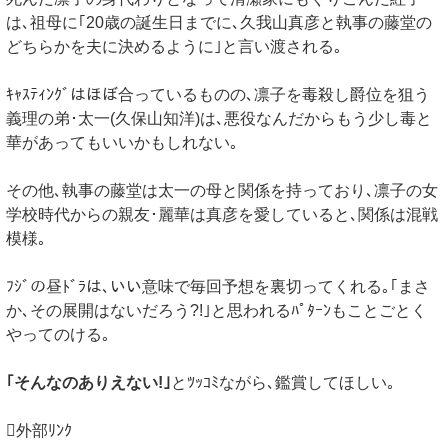
は､祖母に｢20歳の誕生日までに､久我山真彦と執事の藤堂の
どちらかを夫に決めるように｣と言い渡される｡
ｷｬｽﾃｨﾝｸﾞはほぼ合っているものの､凛子を毒殺し爵位を狙う
義理の弟･太一(久保山知洋)は､悪役なんだからもう少し毒と
華があってもいいかもしれない｡
その他､執事の藤堂は太一の母と関係を持っており､凛子の女
学校時代からの親友･麗華は真彦を愛していると､関係は混戦
模様｡
ﾌｼﾞの昼ﾄﾞﾗは､いい意味で毎回予想を裏切ってくれる｡｢まさ
か､その展開はないだろう?!｣と思われるﾊﾟﾀｰﾝもことごとく
やってのける｡
｢そんなのありえない!｣
とﾂｯｺﾐながら､鑑賞してほしい｡
外部ﾘﾝｸ