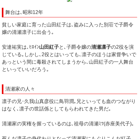
舞台は､昭和12年
貧しい家庭に育った山田紅子は､盗みに入った別荘で子爵令
嬢の清瀬凛子に出会う｡
安達祐実は､ﾋﾛｲﾝ
山田紅子
と､子爵令嬢の
清瀬凛子
の2役を演
じている｡しかし､2役とはいっても､凛子のほうは家督争いで
あっという間に毒殺されてしまうから､山田紅子の一人舞台
といっていいだろう｡
清瀬家の人々
凛子の兄･久我山真彦役に鳥羽潤｡兄といっても血のつながり
はなく､凛子の世話係としてもらわれてきた男だ｡
清瀬家の実権を握っているのは､祖母の清瀬ﾐﾂ(赤座美代子)｡
死んだ凛子の身代わりとなって清瀬家にもぐりこんだ紅子