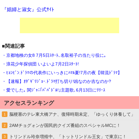
『娼婦と淑女』公式ｻｲﾄ
■関連記事
・京都地検の女8 7月5日ｽﾀｰﾄ､名取裕子の当たり役に｡
・浪花少年探偵団 いよいよ7月2日ｽﾀｰﾄ!
・ﾋｮﾝﾋﾞﾝ.ﾄﾞﾗﾏの代表作にいっきにﾊﾏﾙ夏!7月の夜【韓流ﾄﾞﾗﾏ】
・【速報】ｵﾀﾞｷﾞﾘｼﾞｮｰ.ﾄﾞﾗﾏ打ち切り!凶なのか吉なのか?
・愛でした｡ 関ｼﾞｬﾆ｢ﾊﾟﾊﾟﾄﾞﾙ!｣主題歌､6月13日にﾘﾘｰｽ
アクセスランキング
脳梗塞のテレ東大橋アナ、復帰時期未定、「ゆっくり休養して」
1
2AMチョグォンが国民的クイズ番組のスペシャルMCに！
2
トリンドル玲奈増殖中、「トットリンドル王女」で東京に！
3