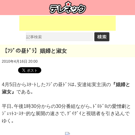
【ﾌｼﾞの昼ﾄﾞﾗ】娼婦と淑女
2010年4月16日 20:00
4月5日からｽﾀｰﾄしたﾌｼﾞの昼ﾄﾞﾗは､安達祐実主演の
『娼婦と
淑女』
である｡
平日､午後1時30分からの30分番組ながら､ﾄﾞﾛﾄﾞﾛの愛憎劇と
ｼﾞｪｯﾄｺｰｽﾀｰ的な展開の速さで､ｸﾞｲｸﾞｲと視聴者を引き込んで
ゆく｡