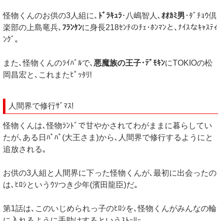
怪物くんのお供の3人組に､
ﾄﾞﾗｷｭﾗ
･八嶋智人､
ｵｵｶﾐ男
･ﾀﾞﾁｮｳ倶
楽部の上島竜兵､
ﾌﾗﾝｹﾝ
に身長218ｾﾝﾁのﾁｪ･ﾎﾝﾏﾝと､ﾅｲｽなｷｬｽﾃｨ
ﾝｸﾞ｡
また､怪物くんのﾗｲﾊﾞﾙで､
悪魔族の王子･ﾃﾞﾓｷﾝ
にTOKIOの松
岡昌宏と､これまたﾋﾟｯﾀﾘ!
人間界で修行ｻﾞﾏｽ!
怪物くんは､怪物ﾗﾝﾄﾞで甘やかされてわがままに暮らしてい
たが､ある日ﾊﾟﾊﾟ(大王さま)から､人間界で修行するようにと
追放される｡
お供の3人組と人間界に下った怪物くんが､最初に出会ったの
は､ﾋﾛｼというｳｿつき少年(濱田龍臣)だ｡
第1話は､このいじめられっ子のﾋﾛｼを､怪物くんがみんなの輪
に入れるように手助けするというｽﾄｰﾘｰ｡