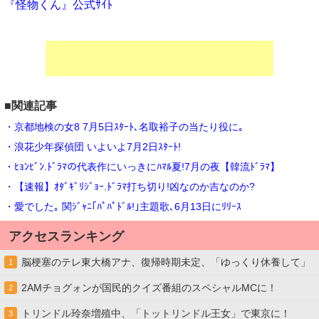
『怪物くん』公式ｻｲﾄ
■関連記事
・京都地検の女8 7月5日ｽﾀｰﾄ､名取裕子の当たり役に｡
・浪花少年探偵団 いよいよ7月2日ｽﾀｰﾄ!
・ﾋｮﾝﾋﾞﾝ.ﾄﾞﾗﾏの代表作にいっきにﾊﾏﾙ夏!7月の夜【韓流ﾄﾞﾗﾏ】
・【速報】ｵﾀﾞｷﾞﾘｼﾞｮｰ.ﾄﾞﾗﾏ打ち切り!凶なのか吉なのか?
・愛でした｡ 関ｼﾞｬﾆ｢ﾊﾟﾊﾟﾄﾞﾙ!｣主題歌､6月13日にﾘﾘｰｽ
アクセスランキング
脳梗塞のテレ東大橋アナ、復帰時期未定、「ゆっくり休養して」
1
2AMチョグォンが国民的クイズ番組のスペシャルMCに！
2
トリンドル玲奈増殖中、「トットリンドル王女」で東京に！
3