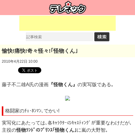
愉快!痛快!奇々怪々!｢怪物くん｣
2010年4月22日 10:00
藤子不二雄A氏の漫画
『怪物くん』
の実写版である｡
格闘家のﾁｪ･ﾎﾝﾏﾝ､でかい!
実写化にあたっては､各ｷｬﾗｸﾀｰのｷｬｽﾃｨﾝｸﾞが重要なわけだが､
主役の
怪物ﾗﾝﾄﾞのﾌﾟﾘﾝｽ｢怪物くん｣
に嵐の大野智｡