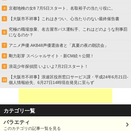
京都地検の女8 7月5日スタート、名取裕子の当たり役に。
4
【大阪市不祥事】これはきつい、心当たりのない最終催告書
5
究極の職場放棄、名古屋市バス運転手、これはどのような刑事罰
6
になるのか？
アニメ声優.AKB48声優選抜者と「真夏の夜の朗読会」
7
剛力彩芽 スペシャルサイト・新CM続々公開！
8
浪花少年探偵団 いよいよ7月2日スタート！
9
【大阪市不祥事】浪速区役所窓口サービス課・平成24年6月21日-
10
個人情報紛失、6月27日14時現在発見に至らず
カテゴリ一覧
バラエティ
このカテゴリの記事一覧を見る