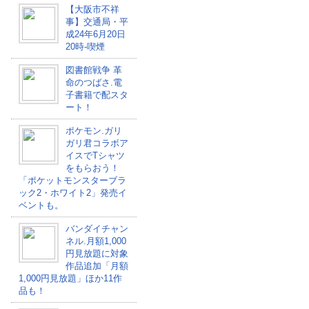
【大阪市不祥
事】交通局・平
成24年6月20日
20時-喫煙
図書館戦争 革
命のつばさ.電
子書籍で配スタ
ート！
ポケモン.ガリ
ガリ君コラボア
イスでTシャツ
をもらおう！
「ポケットモンスターブラ
ック2・ホワイト2」発売イ
ベントも。
バンダイチャン
ネル.月額1,000
円見放題に対象
作品追加「月額
1,000円見放題」ほか11作
品も！