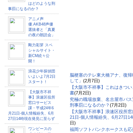
はどのような刑
事罰になるのか？
アニメ声
優.AKB48声優
選抜者と「真夏
の夜の朗読会」
剛力彩芽 スペ
シャルサイト・
新CM続々公
開！
浪花少年探偵団
脳梗塞のテレ東大橋アナ、復帰
いよいよ7月2日
して」
(2月7日)
スタート！
【大阪市不祥事】これはきつい
【大阪市不祥
書
(7月2日)
事】浪速区役所
究極の職場放棄、名古屋市バス
窓口サービス
刑事罰になるのか？
(7月2日)
課・平成24年6
【大阪市不祥事】浪速区役所窓
月21日-個人情報紛失、6月
21日-個人情報紛失、6月27日
27日14時現在発見に至らず
日)
ワンピースの
福岡ソフトバンクホークスも応