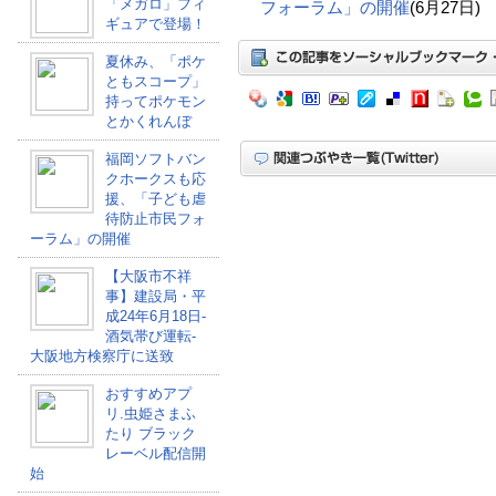
「メガロ」フィ
フォーラム」の開催
(6月27日)
ギュアで登場！
夏休み、「ポケ
ともスコープ」
持ってポケモン
とかくれんぼ
福岡ソフトバン
クホークスも応
援、「子ども虐
待防止市民フォ
ーラム」の開催
【大阪市不祥
事】建設局・平
成24年6月18日-
酒気帯び運転-
大阪地方検察庁に送致
おすすめアプ
リ.虫姫さまふ
たり ブラック
レーベル配信開
始