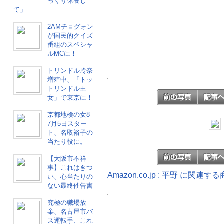
っくり休養し
て」
2AMチョグォン
が国民的クイズ
番組のスペシャ
ルMCに！
トリンドル玲奈
増殖中、「トッ
トリンドル王
女」で東京に！
京都地検の女8
7月5日スター
ト、名取裕子の
当たり役に。
【大阪市不祥
事】これはきつ
Amazon.co.jp : 平野 に関連す
い、心当たりの
ない最終催告書
究極の職場放
棄、名古屋市バ
ス運転手、これ