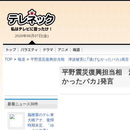
2026年08月07日(金)
TOP
>
報道
>
平野震災復興担当相 津波被害に｢逃げなかったバカ｣発言
平野震災復興担当相 
かったバカ｣発言
新着ニュース30件
脳梗塞のテレ東
大橋アナ、復帰
時期未定、「ゆ