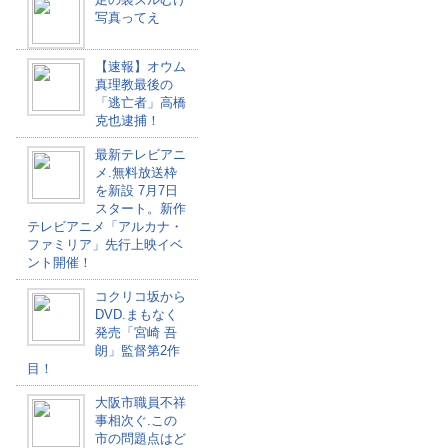
写真ってえ
【速報】オウム
真理教最後の
「逃亡者」高橋
克也逮捕！
最新テレビアニ
メ.無料放送枠
を新設 7月7日
スタート。新作
テレビアニメ「アルカナ・
ファミリア」先行上映イベ
ント開催！
コクリコ坂から
DVD.まもなく
発売「宮崎 吾
朗」監督第2作
目！
大阪市職員不祥
事相次ぐ.この
市の問題点はど