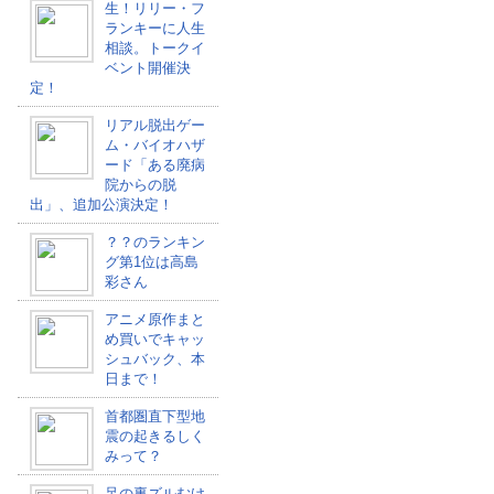
生！リリー・フ
ランキーに人生
相談。トークイ
ベント開催決
定！
リアル脱出ゲー
ム・バイオハザ
ード「ある廃病
院からの脱
出」、追加公演決定！
？？のランキン
グ第1位は高島
彩さん
アニメ原作まと
め買いでキャッ
シュバック、本
日まで！
首都圏直下型地
震の起きるしく
みって？
足の裏ズルむけ