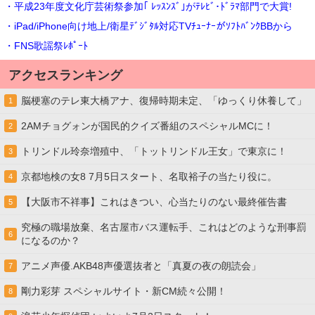
・平成23年度文化庁芸術祭参加｢ ﾚｯｽﾝｽﾞ｣がﾃﾚﾋﾞ･ﾄﾞﾗﾏ部門で大賞!
・iPad/iPhone向け地上/衛星ﾃﾞｼﾞﾀﾙ対応TVﾁｭｰﾅｰがｿﾌﾄﾊﾞﾝｸBBから
・FNS歌謡祭ﾚﾎﾟｰﾄ
アクセスランキング
脳梗塞のテレ東大橋アナ、復帰時期未定、「ゆっくり休養して」
1
2AMチョグォンが国民的クイズ番組のスペシャルMCに！
2
トリンドル玲奈増殖中、「トットリンドル王女」で東京に！
3
京都地検の女8 7月5日スタート、名取裕子の当たり役に。
4
【大阪市不祥事】これはきつい、心当たりのない最終催告書
5
究極の職場放棄、名古屋市バス運転手、これはどのような刑事罰
6
になるのか？
アニメ声優.AKB48声優選抜者と「真夏の夜の朗読会」
7
剛力彩芽 スペシャルサイト・新CM続々公開！
8