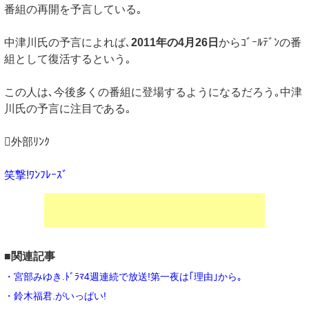
番組の再開を予言している｡
中津川氏の予言によれば､
2011年の4月26日
からｺﾞｰﾙﾃﾞﾝの番
組として復活するという｡
この人は､今後多くの番組に登場するようになるだろう｡中津
川氏の予言に注目である｡
外部ﾘﾝｸ
笑撃!ﾜﾝﾌﾚｰｽﾞ
■関連記事
・宮部みゆき.ﾄﾞﾗﾏ4週連続で放送!第一夜は｢理由｣から｡
・鈴木福君.がいっぱい!