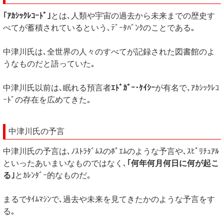
｢ｱｶｼｯｸﾚｺｰﾄﾞ｣
とは､人類や宇宙の過去から未来までの歴史す
べてが蓄積されているという､ﾃﾞｰﾀﾊﾞﾝｸのことである｡
中津川氏は､全世界の人々のすべてが記録された図書館のよ
うなものだと語っていた｡
中津川氏以前は､眠れる預言者
ｴﾄﾞｶﾞｰ･ｹｲｼｰ
が有名で､ｱｶｼｯｸﾚｺ
ｰﾄﾞの存在を広めてきた｡
中津川氏の予言
中津川氏の予言は､ﾉｽﾄﾗﾀﾞﾑｽのﾎﾟｴﾑのような予言や､ｽﾋﾟﾘﾁｭｱﾙ
といったあいまいなものではなく､
｢何年何月何日に何が起こ
る｣
とｶﾚﾝﾀﾞｰ的なものだ｡
まるでﾀｲﾑﾏｼﾝで､過去や未来を見てきたかのような予言をす
る｡