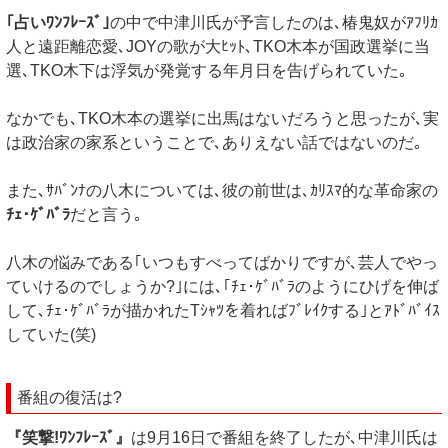
｢占いﾜﾝﾌﾚｰｽﾞ｣
の中で中津川氏が予言したのは､椿鬼奴がｱﾌﾘｶ
人と遠距離恋愛､JOYの歌が大ﾋｯﾄ､TKO木本が国政選挙に当
選､TKO木下は浮気が発覚する年月日を告げられていた｡
なかでも､TKO木本の選挙に出馬はないだろうと思ったが､実
は政治家の家系ということで､ありえない話ではないのだ｡
また､ｻﾊﾞﾝﾅの八木については､彼の前世は､ｶﾘｽﾏ的な革命家の
ﾁｪ･ｹﾞﾊﾞﾗ
だと言う｡
八木の悩みである｢いつもすべってばかりですが､芸人でやっ
ていけるのでしょうか?｣には､｢ﾁｪ･ｹﾞﾊﾞﾗのようにひげを伸ば
して､ﾁｪ･ｹﾞﾊﾞﾗが描かれたTｼｬﾂを着ればﾌﾞﾚｲｸする｣とｱﾄﾞﾊﾞｲｽ
していた(笑)
番組の復活は?
『笑撃!ﾜﾝﾌﾚｰｽﾞ』
は9月16日で番組を終了したが､中津川氏は