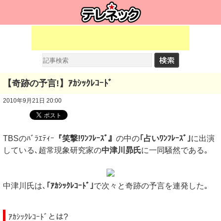
【奇跡の予言!】ｱｶｼｯｸﾚｺｰﾄﾞ
2010年9月21日 20:00
TBSのﾊﾞﾗｴﾃｨｰ
『笑撃!ﾜﾝﾌﾚｰｽﾞ』
の中の
｢占いﾜﾝﾌﾚｰｽﾞ｣
に出演
している､超常現象研究家の
中津川昴氏
に一同騒然である｡
中津川氏は､
｢ｱｶｼｯｸﾚｺｰﾄﾞ｣
で次々と奇跡の予言を連発した｡
ｱｶｼｯｸﾚｺｰﾄﾞとは?