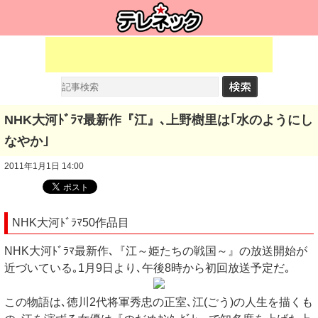
NHK大河ﾄﾞﾗﾏ最新作『江』､上野樹里は｢水のようにし
なやか｣
2011年1月1日 14:00
NHK大河ﾄﾞﾗﾏ50作品目
NHK大河ﾄﾞﾗﾏ最新作､『江～姫たちの戦国～』の放送開始が
近づいている｡1月9日より､午後8時から初回放送予定だ｡
この物語は､徳川2代将軍秀忠の正室､江(ごう)の人生を描くも