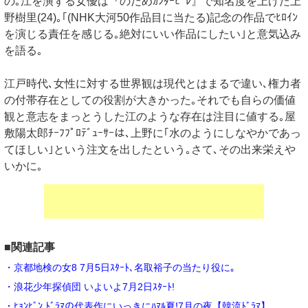
の｡江を演ずる女優は『のだめｶﾝﾀｰﾋﾞﾚ』で知名度を上げた上
野樹里(24)｡｢(NHK大河50作品目に当たる)記念の作品でﾋﾛｲﾝ
を演じる責任を感じる｡絶対にいい作品にしたい｣と意気込み
を語る｡
江戸時代､女性に対する世界観は現代とはまるで違い､権力者
の付帯存在としての役割が大きかった｡それでも自らの価値
観と意志をまっとうした江のような存在は注目に値する｡屋
敷陽太郎ﾁｰﾌﾌﾟﾛﾃﾞｭｰｻｰは､上野に｢水のようにしなやかであっ
てほしい｣という注文を出したという｡さて､その出来栄えや
いかに｡
■関連記事
・京都地検の女8 7月5日ｽﾀｰﾄ､名取裕子の当たり役に｡
・浪花少年探偵団 いよいよ7月2日ｽﾀｰﾄ!
・ﾋｮﾝﾋﾞﾝ.ﾄﾞﾗﾏの代表作にいっきにﾊﾏﾙ夏!7月の夜【韓流ﾄﾞﾗﾏ】