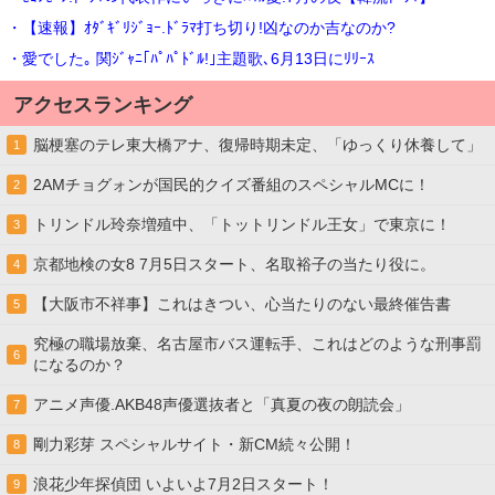
・【速報】ｵﾀﾞｷﾞﾘｼﾞｮｰ.ﾄﾞﾗﾏ打ち切り!凶なのか吉なのか?
・愛でした｡ 関ｼﾞｬﾆ｢ﾊﾟﾊﾟﾄﾞﾙ!｣主題歌､6月13日にﾘﾘｰｽ
アクセスランキング
脳梗塞のテレ東大橋アナ、復帰時期未定、「ゆっくり休養して」
1
2AMチョグォンが国民的クイズ番組のスペシャルMCに！
2
トリンドル玲奈増殖中、「トットリンドル王女」で東京に！
3
京都地検の女8 7月5日スタート、名取裕子の当たり役に。
4
【大阪市不祥事】これはきつい、心当たりのない最終催告書
5
究極の職場放棄、名古屋市バス運転手、これはどのような刑事罰
6
になるのか？
アニメ声優.AKB48声優選抜者と「真夏の夜の朗読会」
7
剛力彩芽 スペシャルサイト・新CM続々公開！
8
浪花少年探偵団 いよいよ7月2日スタート！
9