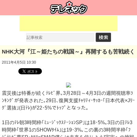
NHK大河『江～姫たちの戦国～』再開するも苦戦続く
2011年4月5日 10:30
震災後は特番が続くﾃﾚﾋﾞ界｡3月28日～4月3日の週間視聴率ﾗ
ﾝｷﾝｸﾞが発表された｡29日､復興支援ﾁｬﾘﾃｨｰｻｯｶｰ｢日本代表×Jﾘｰ
ｸﾞ選抜｣(日ﾃﾚ)が22･5%でﾄｯﾌﾟとなった｡
1日のﾃﾚ朝3時間枠｢ﾐｭｰｼﾞｯｸｽﾃｰｼｮﾝSP｣は18･5%｡3日の日ﾃﾚ3
時間枠｢世界1のSHOWﾀｲﾑ｣は19･3%｡この裏の3時間半枠｢ﾌ