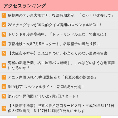
アクセスランキング
脳梗塞のテレ東大橋アナ、復帰時期未定、「ゆっくり休養して」
1
2AMチョグォンが国民的クイズ番組のスペシャルMCに！
2
トリンドル玲奈増殖中、「トットリンドル王女」で東京に！
3
京都地検の女8 7月5日スタート、名取裕子の当たり役に。
4
【大阪市不祥事】これはきつい、心当たりのない最終催告書
5
究極の職場放棄、名古屋市バス運転手、これはどのような刑事罰
6
になるのか？
アニメ声優.AKB48声優選抜者と「真夏の夜の朗読会」
7
剛力彩芽 スペシャルサイト・新CM続々公開！
8
浪花少年探偵団 いよいよ7月2日スタート！
9
【大阪市不祥事】浪速区役所窓口サービス課・平成24年6月21日-
10
個人情報紛失、6月27日14時現在発見に至らず