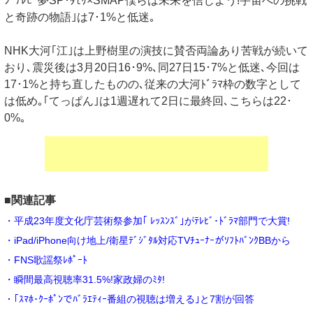
ｼﾞﾃﾚﾋﾞ夢SP･ﾀﾓﾘ×SMAP僕らは未来を信じよう!宇宙への挑戦
と奇跡の物語｣は7･1%と低迷｡
NHK大河｢江｣は上野樹里の演技に賛否両論あり苦戦が続いて
おり､震災後は3月20日16･9%､同27日15･7%と低迷､今回は
17･1%と持ち直したものの､従来の大河ﾄﾞﾗﾏ枠の数字として
は低め｡｢てっぱん｣は1週遅れて2日に最終回､こちらは22･
0%｡
■関連記事
・平成23年度文化庁芸術祭参加｢ ﾚｯｽﾝｽﾞ｣がﾃﾚﾋﾞ･ﾄﾞﾗﾏ部門で大賞!
・iPad/iPhone向け地上/衛星ﾃﾞｼﾞﾀﾙ対応TVﾁｭｰﾅｰがｿﾌﾄﾊﾞﾝｸBBから
・FNS歌謡祭ﾚﾎﾟｰﾄ
・瞬間最高視聴率31.5%!家政婦のﾐﾀ!
・｢ｽﾏﾎ･ｸｰﾎﾟﾝでﾊﾞﾗｴﾃｨｰ番組の視聴は増える｣と7割が回答