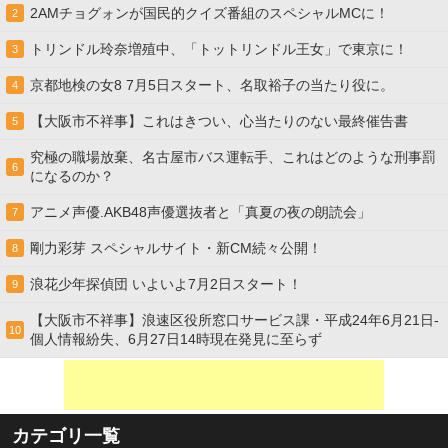
2AMチョグォンが国民的クイズ番組のスペシャルMCに！
2
トリンドル玲奈増殖中、「トットリンドル王女」で東京に！
3
京都地検の女8 7月5日スタート、名取裕子の当たり役に。
4
【大阪市不祥事】これはきつい、心当たりのない最終催告書
5
究極の職場放棄、名古屋市バス運転手、これはどのような刑事罰
6
になるのか？
アニメ声優.AKB48声優選抜者と「真夏の夜の朗読会」
7
剛力彩芽 スペシャルサイト・新CM続々公開！
8
浪花少年探偵団 いよいよ7月2日スタート！
9
【大阪市不祥事】浪速区役所窓口サービス課・平成24年6月21日-
10
個人情報紛失、6月27日14時現在発見に至らず
カテゴリ一覧