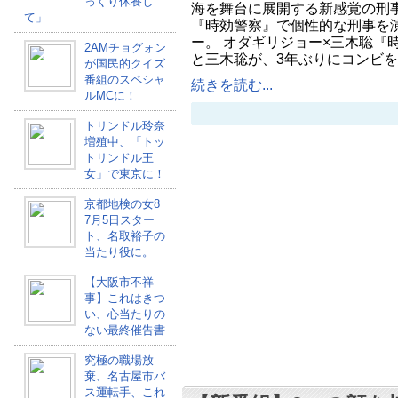
っくり休養し
海を舞台に展開する新感覚の刑事
て」
『時効警察』で個性的な刑事を
ー。 オダギリジョー×三木聡『
2AMチョグォン
と三木聡が、3年ぶりにコンビ
が国民的クイズ
番組のスペシャ
続きを読む...
ルMCに！
トリンドル玲奈
増殖中、「トッ
トリンドル王
女」で東京に！
京都地検の女8
7月5日スター
ト、名取裕子の
当たり役に。
【大阪市不祥
事】これはきつ
い、心当たりの
ない最終催告書
究極の職場放
棄、名古屋市バ
ス運転手、これ