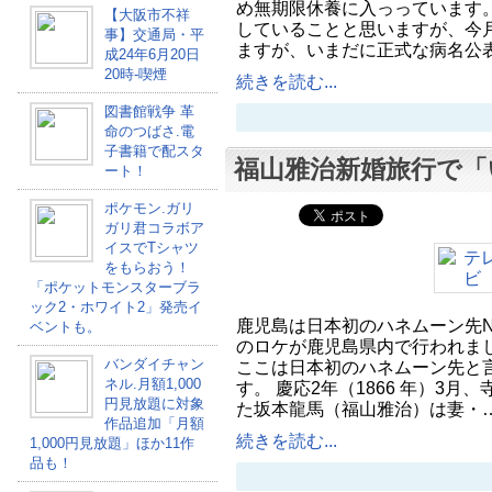
め無期限休養に入っっています。
【大阪市不祥
していることと思いますが、今月
事】交通局・平
ますが、いまだに正式な病名公
成24年6月20日
20時-喫煙
続きを読む...
図書館戦争 革
命のつばさ.電
子書籍で配スタ
福山雅治新婚旅行で「
ート！
ポケモン.ガリ
ガリ君コラボア
イスでTシャツ
をもらおう！
「ポケットモンスターブラ
ック2・ホワイト2」発売イ
鹿児島は日本初のハネムーン先N
ベントも。
のロケが鹿児島県内で行われまし
バンダイチャン
ここは日本初のハネムーン先と
ネル.月額1,000
す。 慶応2年（1866 年）3
円見放題に対象
た坂本龍馬（福山雅治）は妻・
作品追加「月額
続きを読む...
1,000円見放題」ほか11作
品も！