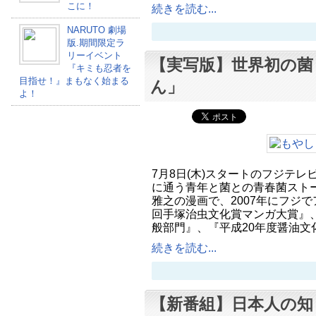
こに！
続きを読む...
NARUTO 劇場
版.期間限定ラ
リーイベント
【実写版】世界初の菌
『キミも忍者を
目指せ！』まもなく始まる
ん」
よ！
7月8日(木)スタートのフジテ
に通う青年と菌との青春菌ストー
雅之の漫画で、2007年にフジで
回手塚治虫文化賞マンガ大賞』、
般部門』、『平成20年度醤油文
続きを読む...
【新番組】日本人の知