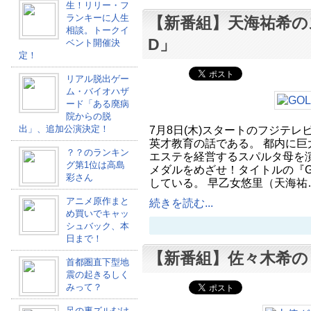
生！リリー・フ
ランキーに人生
【新番組】天海祐希の
相談。トークイ
D」
ベント開催決
定！
リアル脱出ゲー
ム・バイオハザ
ード「ある廃病
院からの脱
出」、追加公演決定！
7月8日(木)スタートのフジテレ
英才教育の話である。 都内に巨
？？のランキン
エステを経営するスパルタ母を演
グ第1位は高島
メダルをめざせ！タイトルの『G
彩さん
している。 早乙女悠里（天海祐
アニメ原作まと
続きを読む...
め買いでキャッ
シュバック、本
日まで！
【新番組】佐々木希の
首都圏直下型地
震の起きるしく
みって？
足の裏ズルむけ