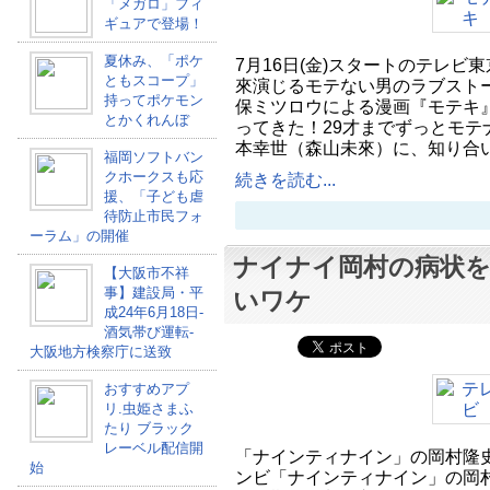
「メガロ」フィ
ギュアで登場！
夏休み、「ポケ
7月16日(金)スタートのテレビ
ともスコープ」
來演じるモテない男のラブストー
持ってポケモン
保ミツロウによる漫画『モテキ』
とかくれんぼ
ってきた！29才までずっとモテ
本幸世（森山未來）に、知り合
福岡ソフトバン
クホークスも応
続きを読む...
援、「子ども虐
待防止市民フォ
ーラム」の開催
ナイナイ岡村の病状
【大阪市不祥
事】建設局・平
いワケ
成24年6月18日-
酒気帯び運転-
大阪地方検察庁に送致
おすすめアプ
リ.虫姫さまふ
たり ブラック
レーベル配信開
「ナインティナイン」の岡村隆
始
ンビ「ナインティナイン」の岡