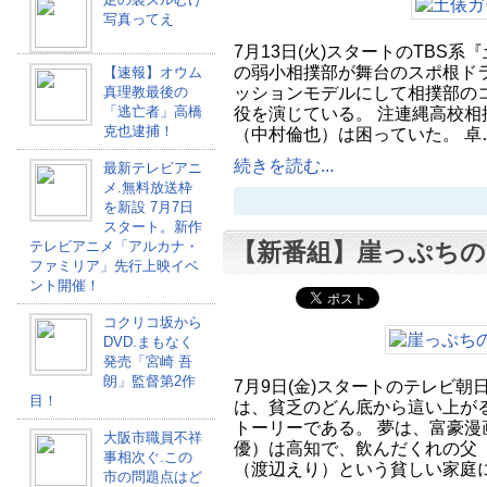
写真ってえ
7月13日(火)スタートのTBS系
の弱小相撲部が舞台のスポ根ドラ
【速報】オウム
ッションモデルにして相撲部の
真理教最後の
「逃亡者」高橋
役を演じている。 注連縄高校相
克也逮捕！
（中村倫也）は困っていた。 卓
続きを読む...
最新テレビアニ
メ.無料放送枠
を新設 7月7日
スタート。新作
テレビアニメ「アルカナ・
【新番組】崖っぷちの
ファミリア」先行上映イベ
ント開催！
コクリコ坂から
DVD.まもなく
発売「宮崎 吾
朗」監督第2作
7月9日(金)スタートのテレビ
目！
は、貧乏のどん底から這い上が
トーリーである。 夢は、富豪漫
大阪市職員不祥
優）は高知で、飲んだくれの父
事相次ぐ.この
（渡辺えり）という貧しい家庭に
市の問題点はど