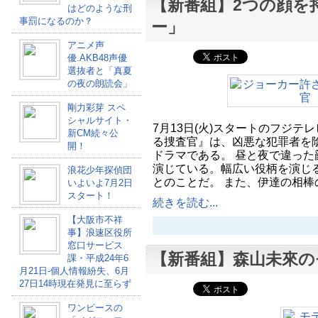
【新番組】2つの顔を
はどのような刑
事罰になるのか？
ー」
アニメ声
優.AKB48声優
選抜者と「真夏
の夜の朗読会」
剛力彩芽 スペ
シャルサイト・
7月13日(火)スタートのフジテ
新CM続々公
る捜査官』は、凶悪な犯罪者を
開！
ドラマである。 昼と夜で違った
演じている。幅広い役柄を演じ
浪花少年探偵団
とのことだ。 また、伊達の相棒
いよいよ7月2日
スタート！
続きを読む...
【大阪市不祥
事】浪速区役所
窓口サービス
【新番組】森山未來の
課・平成24年6
月21日-個人情報紛失、6月
27日14時現在発見に至らず
ワンピースの